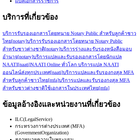
แปลเอกสารราชการ
บริการที่เกี่ยวข้อง
บริการรับรองเอกสารโดยทนาย Notary Public สำหรับลูกค้าชาว
ไทย
[
notary
]
บริการรับรองเอกสารโดยทนาย Notary Public
สำหรับชาวต่างชาติ
[
notary
]
บริการร่างและรับรองหนังสือมอบ
อำนาจ
[
notary
]
บริการแปลและรับรองเอกสารโดยนักแปล
NAATI
[
naati
]
NAATI Online ทั่วโลก บริการแปล NAATI
ออนไลน์ส่งทุกประเทศ
[
naati
]
บริการแปลและรับรองกงสุล MFA
สำหรับลูกค้าชาวไทย
[
mfa
]
บริการแปลและรับรองกงสุล MFA
สำหรับชาวต่างชาติใช้เอกสารในประเทศไทย
[
mfa
]
ข้อมูลอ้างอิงและหน่วยงานที่เกี่ยวข้อง
ILC
(
LegalService
)
กระทรวงการต่างประเทศ (MFA)
(
GovernmentOrganization
)
สภาทนายความในพระบรม