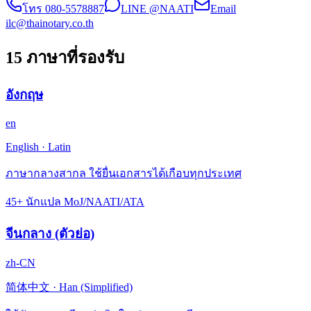
โทร
080-5578887
LINE @NAATI
Email
ilc@thainotary.co.th
15 ภาษาที่รองรับ
อังกฤษ
en
English
·
Latin
ภาษากลางสากล ใช้ยื่นเอกสารได้เกือบทุกประเทศ
45+ นักแปล MoJ/NAATI/ATA
จีนกลาง (ตัวย่อ)
zh-CN
简体中文
·
Han (Simplified)