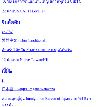
ใช้กับเอกสารจีนแผ่นดินใหญ่ สถานทูตจีน CIBTC
22 นักแปล CATTI Level 2+
จีนดั้งเดิม
zh-TW
繁體中文
·
Han (Traditional)
สำหรับไต้หวัน ฮ่องกง เอกสารกงสุลไต้หวัน
12 นักแปล Native Taiwan/HK
ญี่ปุ่น
ja
日本語
·
Kanji/Hiragana/Katakana
สถานทูตญี่ปุ่น Immigration Bureau of Japan งาน 実印 ตรา
ประทับ