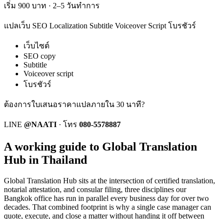
เริ่ม 900 บาท · 2–5 วันทำการ
แปลเว็บ SEO Localization Subtitle Voiceover Script โบรชัวร์
เว็บไซต์
SEO copy
Subtitle
Voiceover script
โบรชัวร์
ต้องการใบเสนอราคาแปลภายใน 30 นาที?
LINE
@NAATI
·
โทร
080-5578887
A working guide to Global Translation
Hub in Thailand
Global Translation Hub
sits at the intersection of certified translation,
notarial attestation, and consular filing, three disciplines our
Bangkok office has run in parallel every business day for over two
decades. That combined footprint is why a single case manager can
quote, execute, and close a matter without handing it off between