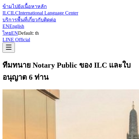
ข้ามไปยังเนื้อหาหลัก
ILC
ILC
International Language Center
บริการ
พื้นที่
เกี่ยวกับ
ติดต่อ
EN
English
ไทย
EN
Default:
th
LINE Official
ทีมทนาย Notary Public ของ ILC และใบ
อนุญาต 6 ท่าน