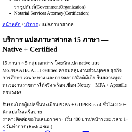
ราชูปถัมภ์
(
GovernmentOrganization
)
Notarial Services Attorney
(
Certification
)
หน้าหลัก
/
บริการ
/
แปลภาษาสากล
บริการ
แปลภาษาสากล 15 ภาษา
—
Native + Certified
15 ภาษา × 5 กลุ่มเอกสาร โดยนักแปล native และ
MoJ/NAATI/CATTI-certified ครอบคลุมงานส่วนบุคคล ธุรกิจ
การศึกษา เฉพาะทาง และการตลาด/มัลติมีเดีย ยื่นสถานทูต/
หน่วยงานราชการได้จริง พร้อมเชื่อม Notary + MFA + Apostille
ครบวงจร
รับรองโดยผู้แปลขึ้นทะเบียน
PDPA + GDPR
Rush 4 ชั่วโมง
150+
นักแปลในเครือข่าย
ราคา: ติดต่อขอใบเสนอราคา
· เริ่ม 400 บาท/หน้า
ระยะเวลา
:
1–
3 วันทำการ (Rush 4 ชม.)