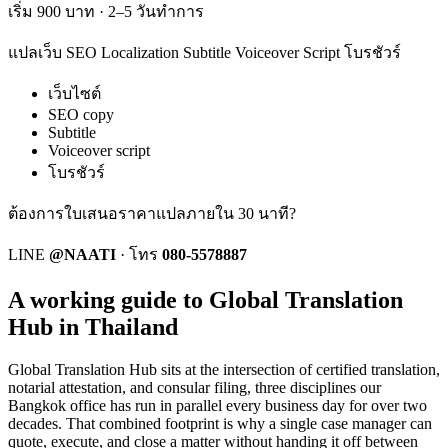
เริ่ม 900 บาท · 2–5 วันทำการ
แปลเว็บ SEO Localization Subtitle Voiceover Script โบรชัวร์
เว็บไซต์
SEO copy
Subtitle
Voiceover script
โบรชัวร์
ต้องการใบเสนอราคาแปลภายใน 30 นาที?
LINE
@NAATI
·
โทร
080-5578887
A working guide to Global Translation
Hub in Thailand
Global Translation Hub
sits at the intersection of certified translation,
notarial attestation, and consular filing, three disciplines our
Bangkok office has run in parallel every business day for over two
decades. That combined footprint is why a single case manager can
quote, execute, and close a matter without handing it off between