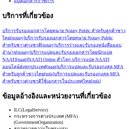
แปลเอกสารราชการ
บริการที่เกี่ยวข้อง
บริการรับรองเอกสารโดยทนาย Notary Public สำหรับลูกค้าชาว
ไทย
[
notary
]
บริการรับรองเอกสารโดยทนาย Notary Public
สำหรับชาวต่างชาติ
[
notary
]
บริการร่างและรับรองหนังสือมอบ
อำนาจ
[
notary
]
บริการแปลและรับรองเอกสารโดยนักแปล
NAATI
[
naati
]
NAATI Online ทั่วโลก บริการแปล NAATI
ออนไลน์ส่งทุกประเทศ
[
naati
]
บริการแปลและรับรองกงสุล MFA
สำหรับลูกค้าชาวไทย
[
mfa
]
บริการแปลและรับรองกงสุล MFA
สำหรับชาวต่างชาติใช้เอกสารในประเทศไทย
[
mfa
]
ข้อมูลอ้างอิงและหน่วยงานที่เกี่ยวข้อง
ILC
(
LegalService
)
กระทรวงการต่างประเทศ (MFA)
(
GovernmentOrganization
)
สภาทนายความในพระบรม