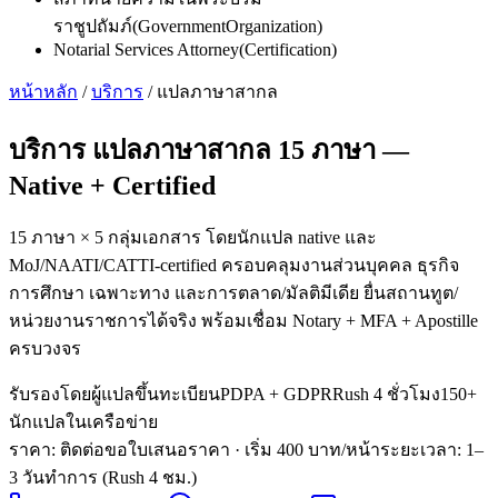
ราชูปถัมภ์
(
GovernmentOrganization
)
Notarial Services Attorney
(
Certification
)
หน้าหลัก
/
บริการ
/
แปลภาษาสากล
บริการ
แปลภาษาสากล 15 ภาษา
—
Native + Certified
15 ภาษา × 5 กลุ่มเอกสาร โดยนักแปล native และ
MoJ/NAATI/CATTI-certified ครอบคลุมงานส่วนบุคคล ธุรกิจ
การศึกษา เฉพาะทาง และการตลาด/มัลติมีเดีย ยื่นสถานทูต/
หน่วยงานราชการได้จริง พร้อมเชื่อม Notary + MFA + Apostille
ครบวงจร
รับรองโดยผู้แปลขึ้นทะเบียน
PDPA + GDPR
Rush 4 ชั่วโมง
150+
นักแปลในเครือข่าย
ราคา: ติดต่อขอใบเสนอราคา
· เริ่ม 400 บาท/หน้า
ระยะเวลา
:
1–
3 วันทำการ (Rush 4 ชม.)