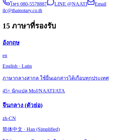
โทร
080-5578887
LINE @NAATI
Email
ilc@thainotary.co.th
15 ภาษาที่รองรับ
อังกฤษ
en
English
·
Latin
ภาษากลางสากล ใช้ยื่นเอกสารได้เกือบทุกประเทศ
45+ นักแปล MoJ/NAATI/ATA
จีนกลาง (ตัวย่อ)
zh-CN
简体中文
·
Han (Simplified)