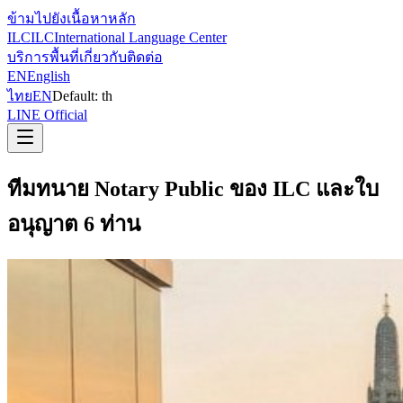
ข้ามไปยังเนื้อหาหลัก
ILC
ILC
International Language Center
บริการ
พื้นที่
เกี่ยวกับ
ติดต่อ
EN
English
ไทย
EN
Default:
th
LINE Official
ทีมทนาย Notary Public ของ ILC และใบ
อนุญาต 6 ท่าน