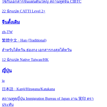
ใช้กับเอกสารจีนแผ่นดินใหญ่ สถานทูตจีน CIBTC
22 นักแปล CATTI Level 2+
จีนดั้งเดิม
zh-TW
繁體中文
·
Han (Traditional)
สำหรับไต้หวัน ฮ่องกง เอกสารกงสุลไต้หวัน
12 นักแปล Native Taiwan/HK
ญี่ปุ่น
ja
日本語
·
Kanji/Hiragana/Katakana
สถานทูตญี่ปุ่น Immigration Bureau of Japan งาน 実印 ตรา
ประทับ