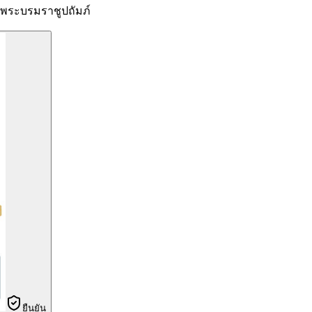
ระบรมราชูปถัมภ์
ยืนยัน