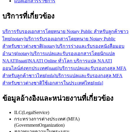
แปลเอกสารราชการ
บริการที่เกี่ยวข้อง
บริการรับรองเอกสารโดยทนาย Notary Public สำหรับลูกค้าชาว
ไทย
[
notary
]
บริการรับรองเอกสารโดยทนาย Notary Public
สำหรับชาวต่างชาติ
[
notary
]
บริการร่างและรับรองหนังสือมอบ
อำนาจ
[
notary
]
บริการแปลและรับรองเอกสารโดยนักแปล
NAATI
[
naati
]
NAATI Online ทั่วโลก บริการแปล NAATI
ออนไลน์ส่งทุกประเทศ
[
naati
]
บริการแปลและรับรองกงสุล MFA
สำหรับลูกค้าชาวไทย
[
mfa
]
บริการแปลและรับรองกงสุล MFA
สำหรับชาวต่างชาติใช้เอกสารในประเทศไทย
[
mfa
]
ข้อมูลอ้างอิงและหน่วยงานที่เกี่ยวข้อง
ILC
(
LegalService
)
กระทรวงการต่างประเทศ (MFA)
(
GovernmentOrganization
)
สภาทนายความในพระบรม