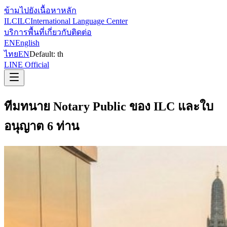
ข้ามไปยังเนื้อหาหลัก
ILC
ILC
International Language Center
บริการ
พื้นที่
เกี่ยวกับ
ติดต่อ
EN
English
ไทย
EN
Default:
th
LINE Official
ทีมทนาย Notary Public ของ ILC และใบ
อนุญาต 6 ท่าน