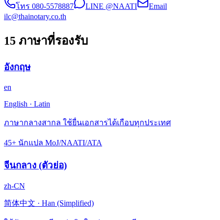
โทร
080-5578887
LINE @NAATI
Email
ilc@thainotary.co.th
15 ภาษาที่รองรับ
อังกฤษ
en
English
·
Latin
ภาษากลางสากล ใช้ยื่นเอกสารได้เกือบทุกประเทศ
45+ นักแปล MoJ/NAATI/ATA
จีนกลาง (ตัวย่อ)
zh-CN
简体中文
·
Han (Simplified)