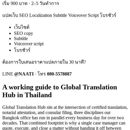
เริ่ม 900 บาท · 2–5 วันทำการ
แปลเว็บ SEO Localization Subtitle Voiceover Script โบรชัวร์
เว็บไซต์
SEO copy
Subtitle
Voiceover script
โบรชัวร์
ต้องการใบเสนอราคาแปลภายใน 30 นาที?
LINE
@NAATI
·
โทร
080-5578887
A working guide to Global Translation
Hub in Thailand
Global Translation Hub
sits at the intersection of certified translation,
notarial attestation, and consular filing, three disciplines our
Bangkok office has run in parallel every business day for over two
decades. That combined footprint is why a single case manager can
quote, execute, and close a matter without handing it off between