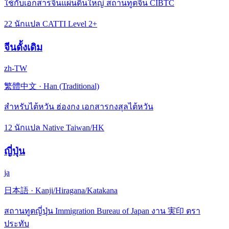
ใช้กับเอกสารจีนแผ่นดินใหญ่ สถานทูตจีน CIBTC
22 นักแปล CATTI Level 2+
จีนดั้งเดิม
zh-TW
繁體中文
·
Han (Traditional)
สำหรับไต้หวัน ฮ่องกง เอกสารกงสุลไต้หวัน
12 นักแปล Native Taiwan/HK
ญี่ปุ่น
ja
日本語
·
Kanji/Hiragana/Katakana
สถานทูตญี่ปุ่น Immigration Bureau of Japan งาน 実印 ตรา
ประทับ