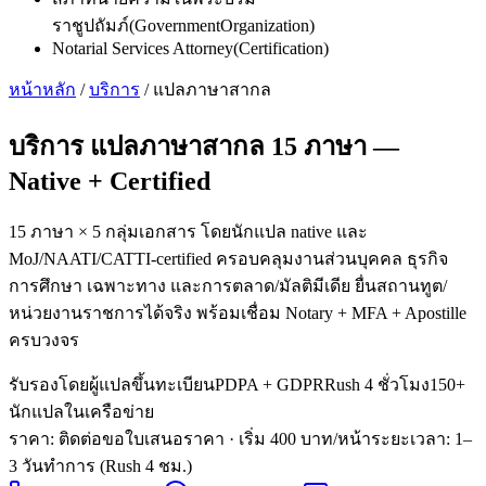
ราชูปถัมภ์
(
GovernmentOrganization
)
Notarial Services Attorney
(
Certification
)
หน้าหลัก
/
บริการ
/
แปลภาษาสากล
บริการ
แปลภาษาสากล 15 ภาษา
—
Native + Certified
15 ภาษา × 5 กลุ่มเอกสาร โดยนักแปล native และ
MoJ/NAATI/CATTI-certified ครอบคลุมงานส่วนบุคคล ธุรกิจ
การศึกษา เฉพาะทาง และการตลาด/มัลติมีเดีย ยื่นสถานทูต/
หน่วยงานราชการได้จริง พร้อมเชื่อม Notary + MFA + Apostille
ครบวงจร
รับรองโดยผู้แปลขึ้นทะเบียน
PDPA + GDPR
Rush 4 ชั่วโมง
150+
นักแปลในเครือข่าย
ราคา: ติดต่อขอใบเสนอราคา
· เริ่ม 400 บาท/หน้า
ระยะเวลา
:
1–
3 วันทำการ (Rush 4 ชม.)