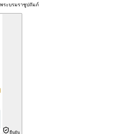
ระบรมราชูปถัมภ์
ยืนยัน