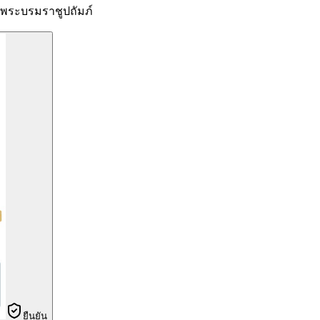
ระบรมราชูปถัมภ์
ยืนยัน