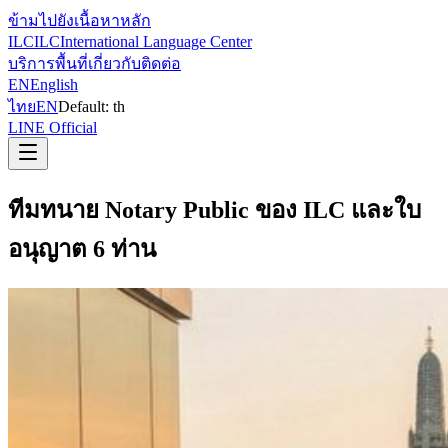
ข้ามไปยังเนื้อหาหลัก
ILC
ILC
International Language Center
บริการ
พื้นที่
เกี่ยวกับ
ติดต่อ
EN
English
ไทย
EN
Default:
th
LINE Official
ทีมทนาย Notary Public ของ ILC และใบ
อนุญาต 6 ท่าน