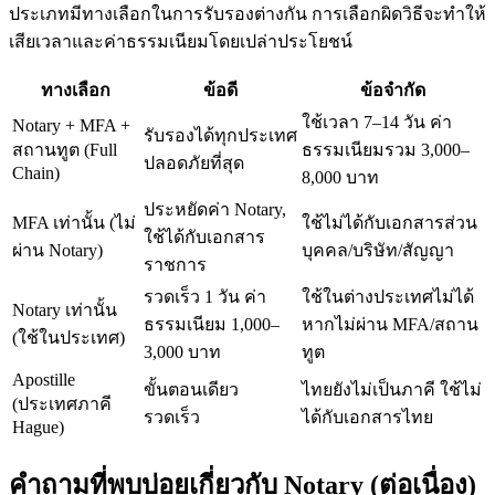
ประเภทมีทางเลือกในการรับรองต่างกัน การเลือกผิดวิธีจะทำให้
เสียเวลาและค่าธรรมเนียมโดยเปล่าประโยชน์
ทางเลือก
ข้อดี
ข้อจำกัด
ใช้เวลา 7–14 วัน ค่า
Notary + MFA +
รับรองได้ทุกประเทศ
สถานทูต (Full
ธรรมเนียมรวม 3,000–
ปลอดภัยที่สุด
Chain)
8,000 บาท
ประหยัดค่า Notary,
MFA เท่านั้น (ไม่
ใช้ไม่ได้กับเอกสารส่วน
ใช้ได้กับเอกสาร
ผ่าน Notary)
บุคคล/บริษัท/สัญญา
ราชการ
รวดเร็ว 1 วัน ค่า
ใช้ในต่างประเทศไม่ได้
Notary เท่านั้น
ธรรมเนียม 1,000–
หากไม่ผ่าน MFA/สถาน
(ใช้ในประเทศ)
3,000 บาท
ทูต
Apostille
ขั้นตอนเดียว
ไทยยังไม่เป็นภาคี ใช้ไม่
(ประเทศภาคี
รวดเร็ว
ได้กับเอกสารไทย
Hague)
คำถามที่พบบ่อยเกี่ยวกับ Notary (ต่อเนื่อง)