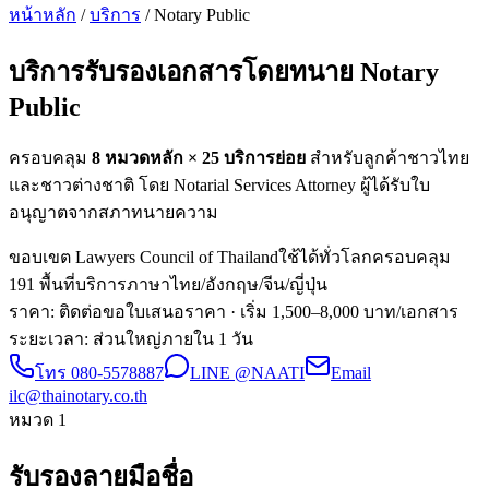
หน้าหลัก
/
บริการ
/ Notary Public
บริการรับรองเอกสารโดยทนาย
Notary
Public
ครอบคลุม
8 หมวดหลัก ×
25
บริการย่อย
สำหรับลูกค้าชาวไทย
และชาวต่างชาติ โดย Notarial Services Attorney ผู้ได้รับใบ
อนุญาตจากสภาทนายความ
ขอบเขต Lawyers Council of Thailand
ใช้ได้ทั่วโลก
ครอบคลุม
191 พื้นที่
บริการภาษาไทย/อังกฤษ/จีน/ญี่ปุ่น
ราคา: ติดต่อขอใบเสนอราคา
· เริ่ม 1,500–8,000 บาท/เอกสาร
ระยะเวลา
:
ส่วนใหญ่ภายใน 1 วัน
โทร
080-5578887
LINE @NAATI
Email
ilc@thainotary.co.th
หมวด
1
รับรองลายมือชื่อ