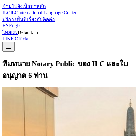
ข้ามไปยังเนื้อหาหลัก
ILC
ILC
International Language Center
บริการ
พื้นที่
เกี่ยวกับ
ติดต่อ
EN
English
ไทย
EN
Default:
th
LINE Official
ทีมทนาย Notary Public ของ ILC และใบ
อนุญาต 6 ท่าน