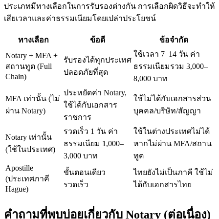
ประเภทมีทางเลือกในการรับรองต่างกัน การเลือกผิดวิธีจะทำให้
เสียเวลาและค่าธรรมเนียมโดยเปล่าประโยชน์
ทางเลือก
ข้อดี
ข้อจำกัด
ใช้เวลา 7–14 วัน ค่า
Notary + MFA +
รับรองได้ทุกประเทศ
สถานทูต (Full
ธรรมเนียมรวม 3,000–
ปลอดภัยที่สุด
Chain)
8,000 บาท
ประหยัดค่า Notary,
MFA เท่านั้น (ไม่
ใช้ไม่ได้กับเอกสารส่วน
ใช้ได้กับเอกสาร
ผ่าน Notary)
บุคคล/บริษัท/สัญญา
ราชการ
รวดเร็ว 1 วัน ค่า
ใช้ในต่างประเทศไม่ได้
Notary เท่านั้น
ธรรมเนียม 1,000–
หากไม่ผ่าน MFA/สถาน
(ใช้ในประเทศ)
3,000 บาท
ทูต
Apostille
ขั้นตอนเดียว
ไทยยังไม่เป็นภาคี ใช้ไม่
(ประเทศภาคี
รวดเร็ว
ได้กับเอกสารไทย
Hague)
คำถามที่พบบ่อยเกี่ยวกับ Notary (ต่อเนื่อง)