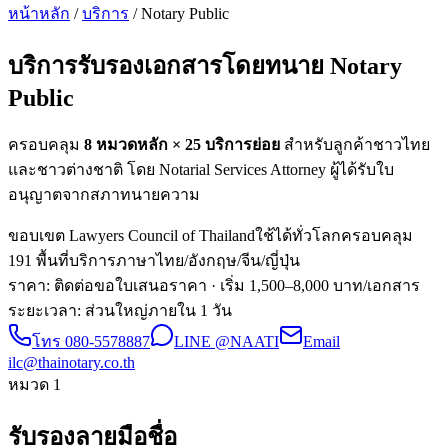
หน้าหลัก
/
บริการ
/ Notary Public
บริการรับรองเอกสารโดยทนาย
Notary
Public
ครอบคลุม
8 หมวดหลัก ×
25
บริการย่อย
สำหรับลูกค้าชาวไทย
และชาวต่างชาติ โดย Notarial Services Attorney ผู้ได้รับใบ
อนุญาตจากสภาทนายความ
ขอบเขต Lawyers Council of Thailand
ใช้ได้ทั่วโลก
ครอบคลุม
191 พื้นที่
บริการภาษาไทย/อังกฤษ/จีน/ญี่ปุ่น
ราคา: ติดต่อขอใบเสนอราคา
· เริ่ม 1,500–8,000 บาท/เอกสาร
ระยะเวลา
:
ส่วนใหญ่ภายใน 1 วัน
โทร
080-5578887
LINE @NAATI
Email
ilc@thainotary.co.th
หมวด
1
รับรองลายมือชื่อ