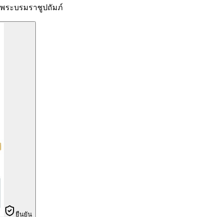
ระบรมราชูปถัมภ์
ยืนยัน