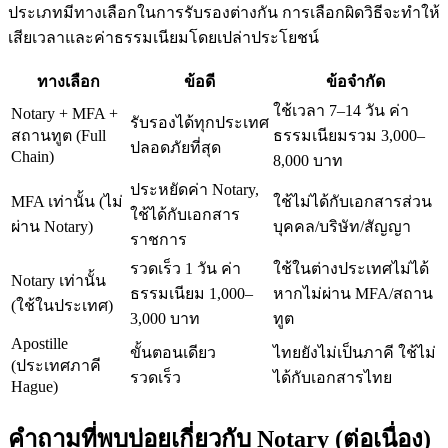
ประเภทมีทางเลือกในการรับรองต่างกัน การเลือกผิดวิธีจะทำให้
เสียเวลาและค่าธรรมเนียมโดยเปล่าประโยชน์
ทางเลือก
ข้อดี
ข้อจำกัด
ใช้เวลา 7–14 วัน ค่า
Notary + MFA +
รับรองได้ทุกประเทศ
สถานทูต (Full
ธรรมเนียมรวม 3,000–
ปลอดภัยที่สุด
Chain)
8,000 บาท
ประหยัดค่า Notary,
MFA เท่านั้น (ไม่
ใช้ไม่ได้กับเอกสารส่วน
ใช้ได้กับเอกสาร
ผ่าน Notary)
บุคคล/บริษัท/สัญญา
ราชการ
รวดเร็ว 1 วัน ค่า
ใช้ในต่างประเทศไม่ได้
Notary เท่านั้น
ธรรมเนียม 1,000–
หากไม่ผ่าน MFA/สถาน
(ใช้ในประเทศ)
3,000 บาท
ทูต
Apostille
ขั้นตอนเดียว
ไทยยังไม่เป็นภาคี ใช้ไม่
(ประเทศภาคี
รวดเร็ว
ได้กับเอกสารไทย
Hague)
คำถามที่พบบ่อยเกี่ยวกับ Notary (ต่อเนื่อง)