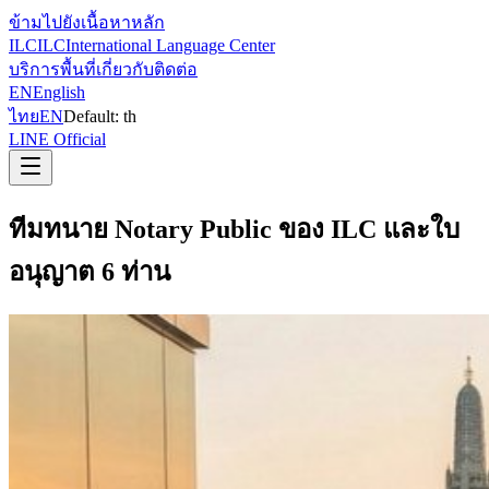
ข้ามไปยังเนื้อหาหลัก
ILC
ILC
International Language Center
บริการ
พื้นที่
เกี่ยวกับ
ติดต่อ
EN
English
ไทย
EN
Default:
th
LINE Official
ทีมทนาย Notary Public ของ ILC และใบ
อนุญาต 6 ท่าน