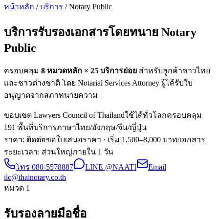
หน้าหลัก
/
บริการ
/ Notary Public
บริการรับรองเอกสารโดยทนาย
Notary
Public
ครอบคลุม
8 หมวดหลัก ×
25
บริการย่อย
สำหรับลูกค้าชาวไทย
และชาวต่างชาติ โดย Notarial Services Attorney ผู้ได้รับใบ
อนุญาตจากสภาทนายความ
ขอบเขต Lawyers Council of Thailand
ใช้ได้ทั่วโลก
ครอบคลุม
191 พื้นที่
บริการภาษาไทย/อังกฤษ/จีน/ญี่ปุ่น
ราคา: ติดต่อขอใบเสนอราคา
· เริ่ม 1,500–8,000 บาท/เอกสาร
ระยะเวลา
:
ส่วนใหญ่ภายใน 1 วัน
โทร
080-5578887
LINE @NAATI
Email
ilc@thainotary.co.th
หมวด
1
รับรองลายมือชื่อ