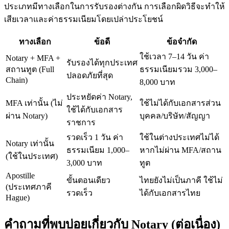
ประเภทมีทางเลือกในการรับรองต่างกัน การเลือกผิดวิธีจะทำให้
เสียเวลาและค่าธรรมเนียมโดยเปล่าประโยชน์
ทางเลือก
ข้อดี
ข้อจำกัด
ใช้เวลา 7–14 วัน ค่า
Notary + MFA +
รับรองได้ทุกประเทศ
สถานทูต (Full
ธรรมเนียมรวม 3,000–
ปลอดภัยที่สุด
Chain)
8,000 บาท
ประหยัดค่า Notary,
MFA เท่านั้น (ไม่
ใช้ไม่ได้กับเอกสารส่วน
ใช้ได้กับเอกสาร
ผ่าน Notary)
บุคคล/บริษัท/สัญญา
ราชการ
รวดเร็ว 1 วัน ค่า
ใช้ในต่างประเทศไม่ได้
Notary เท่านั้น
ธรรมเนียม 1,000–
หากไม่ผ่าน MFA/สถาน
(ใช้ในประเทศ)
3,000 บาท
ทูต
Apostille
ขั้นตอนเดียว
ไทยยังไม่เป็นภาคี ใช้ไม่
(ประเทศภาคี
รวดเร็ว
ได้กับเอกสารไทย
Hague)
คำถามที่พบบ่อยเกี่ยวกับ Notary (ต่อเนื่อง)