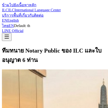
ข้ามไปยังเนื้อหาหลัก
ILC
ILC
International Language Center
บริการ
พื้นที่
เกี่ยวกับ
ติดต่อ
EN
English
ไทย
EN
Default:
th
LINE Official
ทีมทนาย Notary Public ของ ILC และใบ
อนุญาต 6 ท่าน