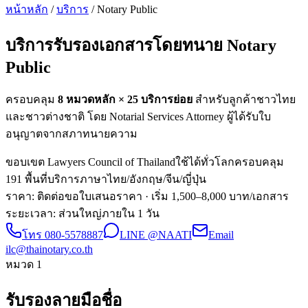
หน้าหลัก
/
บริการ
/ Notary Public
บริการรับรองเอกสารโดยทนาย
Notary
Public
ครอบคลุม
8 หมวดหลัก ×
25
บริการย่อย
สำหรับลูกค้าชาวไทย
และชาวต่างชาติ โดย Notarial Services Attorney ผู้ได้รับใบ
อนุญาตจากสภาทนายความ
ขอบเขต Lawyers Council of Thailand
ใช้ได้ทั่วโลก
ครอบคลุม
191 พื้นที่
บริการภาษาไทย/อังกฤษ/จีน/ญี่ปุ่น
ราคา: ติดต่อขอใบเสนอราคา
· เริ่ม 1,500–8,000 บาท/เอกสาร
ระยะเวลา
:
ส่วนใหญ่ภายใน 1 วัน
โทร
080-5578887
LINE @NAATI
Email
ilc@thainotary.co.th
หมวด
1
รับรองลายมือชื่อ