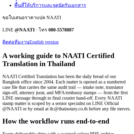
พื้นที่ให้บริการและจุดนัดรับเอกสาร
ขอใบเสนอราคาแปล NAATI
LINE
@NAATI
· โทร
080-5578887
ติดต่อทีมงาน
English version
A working guide to NAATI Certified
Translation in Thailand
NAATI Certified Translation
has been the daily bread of our
Bangkok office since 2004. Each matter is opened as a numbered
case file that carries the same audit trail — intake note, translator
sign-off, attorney jurat, and MFA/embassy stamps — from the first
LINE message through to final courier hand-off.
Every
NAATI
stamp
matter is scoped by a senior specialist on LINE Official
@NAATI or by email at
ilc@thainotary.co.th
before any file moves.
How the workflow runs end-to-end
Every deliverable ships with a scanned colour PDF archive