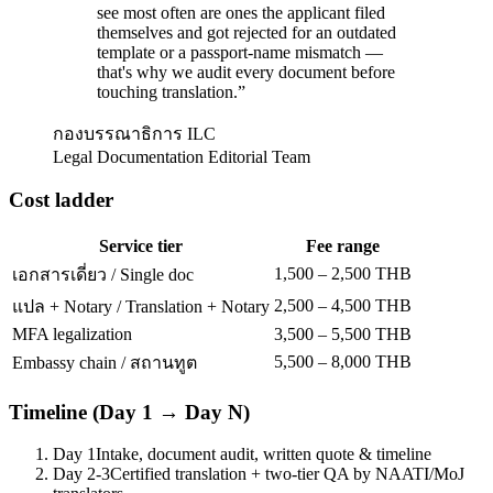
see most often are ones the applicant filed
themselves and got rejected for an outdated
template or a passport-name mismatch —
that's why we audit every document before
touching translation.
”
กองบรรณาธิการ ILC
Legal Documentation Editorial Team
Cost ladder
Service tier
Fee range
1,500 – 2,500 THB
เอกสารเดี่ยว / Single doc
2,500 – 4,500 THB
แปล + Notary / Translation + Notary
MFA legalization
3,500 – 5,500 THB
5,500 – 8,000 THB
Embassy chain / สถานทูต
Timeline (Day 1 → Day N)
Day 1
Intake, document audit, written quote & timeline
Day 2-3
Certified translation + two-tier QA by NAATI/MoJ