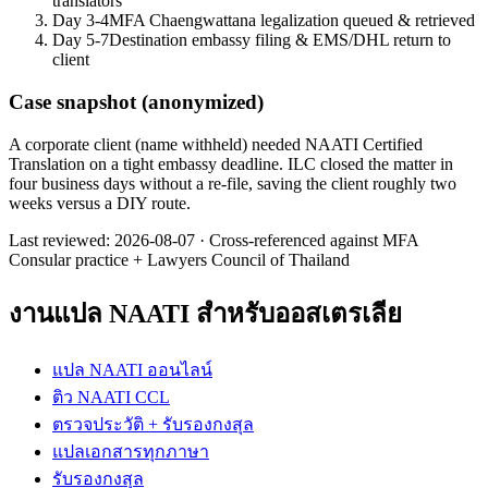
translators
Day 3-4
MFA Chaengwattana legalization queued & retrieved
Day 5-7
Destination embassy filing & EMS/DHL return to
client
Case snapshot (anonymized)
A corporate client (name withheld) needed NAATI Certified
Translation on a tight embassy deadline. ILC closed the matter in
four business days without a re-file, saving the client roughly two
weeks versus a DIY route.
Last reviewed:
2026-08-07
·
Cross-referenced against MFA
Consular practice + Lawyers Council of Thailand
งานแปล NAATI สำหรับออสเตรเลีย
แปล NAATI ออนไลน์
ติว NAATI CCL
ตรวจประวัติ + รับรองกงสุล
แปลเอกสารทุกภาษา
รับรองกงสุล