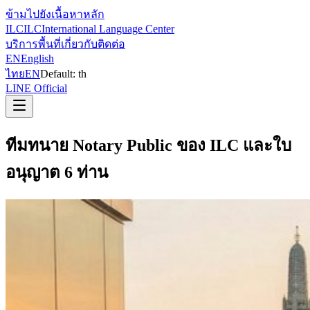
ข้ามไปยังเนื้อหาหลัก
ILC
ILC
International Language Center
บริการ
พื้นที่
เกี่ยวกับ
ติดต่อ
EN
English
ไทย
EN
Default:
th
LINE Official
ทีมทนาย Notary Public ของ ILC และใบ
อนุญาต 6 ท่าน