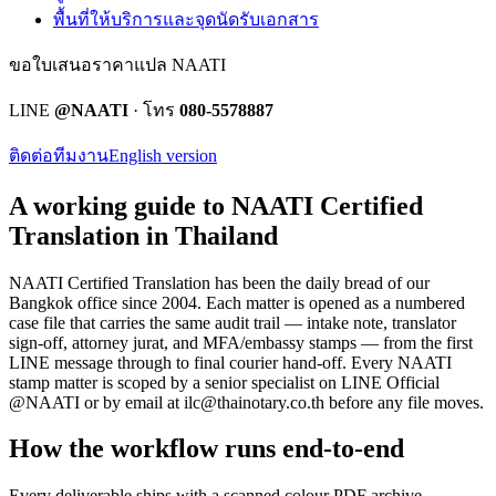
พื้นที่ให้บริการและจุดนัดรับเอกสาร
ขอใบเสนอราคาแปล NAATI
LINE
@NAATI
· โทร
080-5578887
ติดต่อทีมงาน
English version
A working guide to NAATI Certified
Translation in Thailand
NAATI Certified Translation
has been the daily bread of our
Bangkok office since 2004. Each matter is opened as a numbered
case file that carries the same audit trail — intake note, translator
sign-off, attorney jurat, and MFA/embassy stamps — from the first
LINE message through to final courier hand-off.
Every
NAATI
stamp
matter is scoped by a senior specialist on LINE Official
@NAATI or by email at
ilc@thainotary.co.th
before any file moves.
How the workflow runs end-to-end
Every deliverable ships with a scanned colour PDF archive