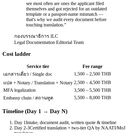
see most often are ones the applicant filed
themselves and got rejected for an outdated
template or a passport-name mismatch —
that's why we audit every document before
touching translation.
”
กองบรรณาธิการ ILC
Legal Documentation Editorial Team
Cost ladder
Service tier
Fee range
1,500 – 2,500 THB
เอกสารเดี่ยว / Single doc
2,500 – 4,500 THB
แปล + Notary / Translation + Notary
MFA legalization
3,500 – 5,500 THB
5,500 – 8,000 THB
Embassy chain / สถานทูต
Timeline (Day 1 → Day N)
Day 1
Intake, document audit, written quote & timeline
Day 2-3
Certified translation + two-tier QA by NAATI/MoJ