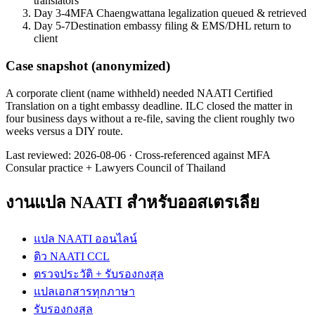
translators
Day 3-4
MFA Chaengwattana legalization queued & retrieved
Day 5-7
Destination embassy filing & EMS/DHL return to
client
Case snapshot (anonymized)
A corporate client (name withheld) needed NAATI Certified
Translation on a tight embassy deadline. ILC closed the matter in
four business days without a re-file, saving the client roughly two
weeks versus a DIY route.
Last reviewed:
2026-08-06
·
Cross-referenced against MFA
Consular practice + Lawyers Council of Thailand
งานแปล NAATI สำหรับออสเตรเลีย
แปล NAATI ออนไลน์
ติว NAATI CCL
ตรวจประวัติ + รับรองกงสุล
แปลเอกสารทุกภาษา
รับรองกงสุล