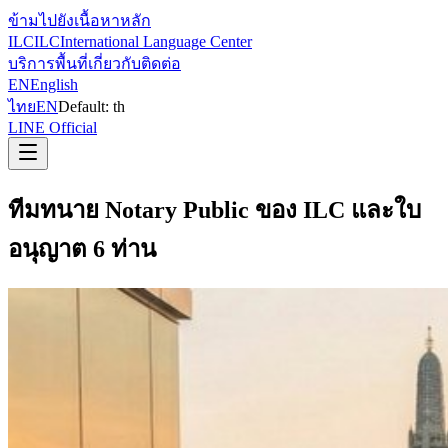
ข้ามไปยังเนื้อหาหลัก
ILC
ILC
International Language Center
บริการ
พื้นที่
เกี่ยวกับ
ติดต่อ
EN
English
ไทย
EN
Default:
th
LINE Official
ทีมทนาย Notary Public ของ ILC และใบ
อนุญาต 6 ท่าน