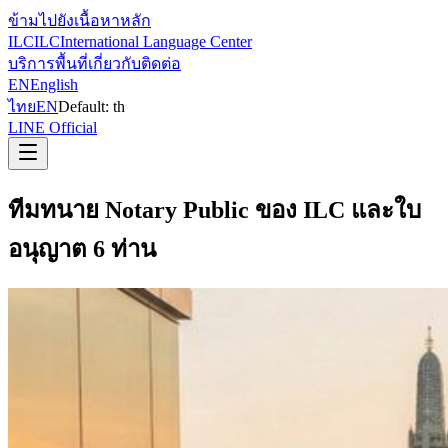
ข้ามไปยังเนื้อหาหลัก
ILC
ILC
International Language Center
บริการ
พื้นที่
เกี่ยวกับ
ติดต่อ
EN
English
ไทย
EN
Default:
th
LINE Official
ทีมทนาย Notary Public ของ ILC และใบ
อนุญาต 6 ท่าน