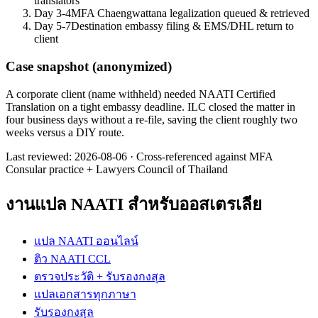
translators
Day 3-4
MFA Chaengwattana legalization queued & retrieved
Day 5-7
Destination embassy filing & EMS/DHL return to
client
Case snapshot (anonymized)
A corporate client (name withheld) needed NAATI Certified
Translation on a tight embassy deadline. ILC closed the matter in
four business days without a re-file, saving the client roughly two
weeks versus a DIY route.
Last reviewed:
2026-08-06
·
Cross-referenced against MFA
Consular practice + Lawyers Council of Thailand
งานแปล NAATI สำหรับออสเตรเลีย
แปล NAATI ออนไลน์
ติว NAATI CCL
ตรวจประวัติ + รับรองกงสุล
แปลเอกสารทุกภาษา
รับรองกงสุล