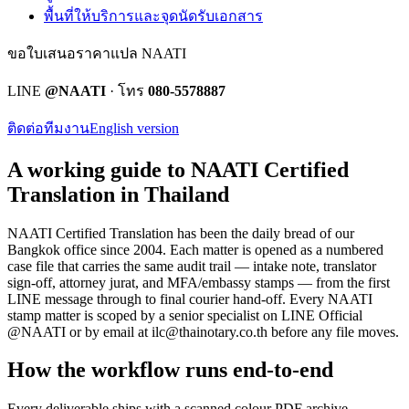
พื้นที่ให้บริการและจุดนัดรับเอกสาร
ขอใบเสนอราคาแปล NAATI
LINE
@NAATI
· โทร
080-5578887
ติดต่อทีมงาน
English version
A working guide to NAATI Certified
Translation in Thailand
NAATI Certified Translation
has been the daily bread of our
Bangkok office since 2004. Each matter is opened as a numbered
case file that carries the same audit trail — intake note, translator
sign-off, attorney jurat, and MFA/embassy stamps — from the first
LINE message through to final courier hand-off.
Every
NAATI
stamp
matter is scoped by a senior specialist on LINE Official
@NAATI or by email at
ilc@thainotary.co.th
before any file moves.
How the workflow runs end-to-end
Every deliverable ships with a scanned colour PDF archive