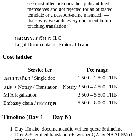
see most often are ones the applicant filed
themselves and got rejected for an outdated
template or a passport-name mismatch —
that's why we audit every document before
touching translation.
”
กองบรรณาธิการ ILC
Legal Documentation Editorial Team
Cost ladder
Service tier
Fee range
1,500 – 2,500 THB
เอกสารเดี่ยว / Single doc
2,500 – 4,500 THB
แปล + Notary / Translation + Notary
MFA legalization
3,500 – 5,500 THB
5,500 – 8,000 THB
Embassy chain / สถานทูต
Timeline (Day 1 → Day N)
Day 1
Intake, document audit, written quote & timeline
Day 2-3
Certified translation + two-tier QA by NAATI/MoJ