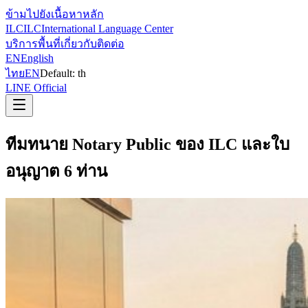
ข้ามไปยังเนื้อหาหลัก
ILC
ILC
International Language Center
บริการ
พื้นที่
เกี่ยวกับ
ติดต่อ
EN
English
ไทย
EN
Default:
th
LINE Official
ทีมทนาย Notary Public ของ ILC และใบ
อนุญาต 6 ท่าน