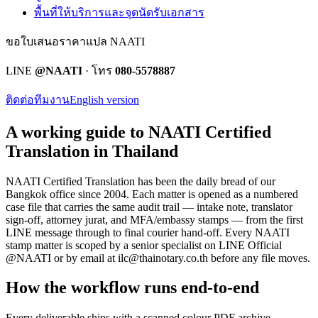
พื้นที่ให้บริการและจุดนัดรับเอกสาร
ขอใบเสนอราคาแปล NAATI
LINE
@NAATI
· โทร
080-5578887
ติดต่อทีมงาน
English version
A working guide to NAATI Certified
Translation in Thailand
NAATI Certified Translation
has been the daily bread of our
Bangkok office since 2004. Each matter is opened as a numbered
case file that carries the same audit trail — intake note, translator
sign-off, attorney jurat, and MFA/embassy stamps — from the first
LINE message through to final courier hand-off.
Every
NAATI
stamp
matter is scoped by a senior specialist on LINE Official
@NAATI or by email at
ilc@thainotary.co.th
before any file moves.
How the workflow runs end-to-end
Every deliverable ships with a scanned colour PDF archive