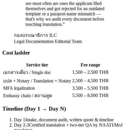
see most often are ones the applicant filed
themselves and got rejected for an outdated
template or a passport-name mismatch —
that's why we audit every document before
touching translation.
”
กองบรรณาธิการ ILC
Legal Documentation Editorial Team
Cost ladder
Service tier
Fee range
1,500 – 2,500 THB
เอกสารเดี่ยว / Single doc
2,500 – 4,500 THB
แปล + Notary / Translation + Notary
MFA legalization
3,500 – 5,500 THB
5,500 – 8,000 THB
Embassy chain / สถานทูต
Timeline (Day 1 → Day N)
Day 1
Intake, document audit, written quote & timeline
Day 2-3
Certified translation + two-tier QA by NAATI/MoJ