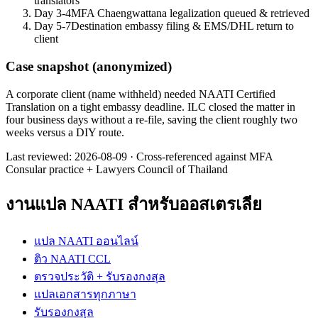
translators
Day 3-4
MFA Chaengwattana legalization queued & retrieved
Day 5-7
Destination embassy filing & EMS/DHL return to
client
Case snapshot (anonymized)
A corporate client (name withheld) needed NAATI Certified
Translation on a tight embassy deadline. ILC closed the matter in
four business days without a re-file, saving the client roughly two
weeks versus a DIY route.
Last reviewed:
2026-08-09
·
Cross-referenced against MFA
Consular practice + Lawyers Council of Thailand
งานแปล NAATI สำหรับออสเตรเลีย
แปล NAATI ออนไลน์
ติว NAATI CCL
ตรวจประวัติ + รับรองกงสุล
แปลเอกสารทุกภาษา
รับรองกงสุล