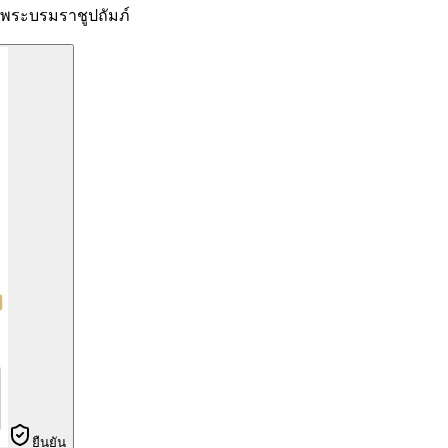
ระบรมราชูปถัมภ์
ยืนยัน