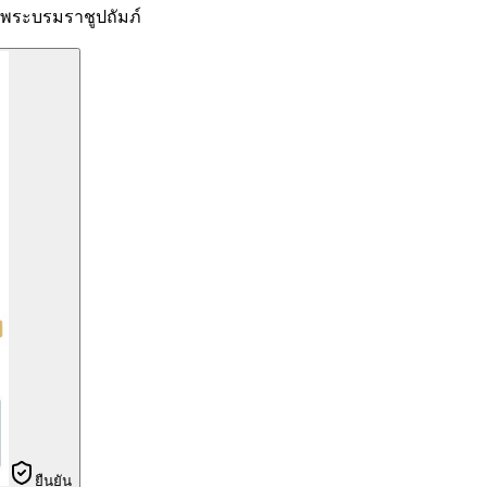
ระบรมราชูปถัมภ์
ยืนยัน