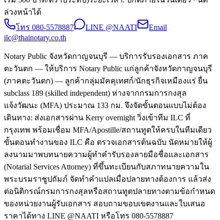
ล่วงหน้าได้
โทร
080-5578887
LINE @NAATI
Email
ilc@thainotary.co.th
Notary Public จังหวัดกาญจนบุรี — บริการรับรองเอกสาร ภาค
ตะวันตก — ให้บริการ Notary Public แก่ลูกค้าจังหวัดกาญจนบุรี
(ภาคตะวันตก) — ลูกค้ากลุ่มมัคคุเทศก์/นักธุรกิจเหมืองแร่ ยื่น
subclass 189 (skilled independent) ห่างจากกรมการกงสุล
แจ้งวัฒนะ (MFA) ประมาณ 133 กม. จึงจัดขั้นตอนแบบไม่ต้อง
เดินทาง: ส่งเอกสารผ่าน Kerry overnight วิ่งเข้าทีม ILC ที่
กรุงเทพ พร้อมเชื่อม MFA/Apostille/สถานทูตให้ครบในทีมเดียว
ขั้นตอนทำงานของ ILC คือ ตรวจเอกสารต้นฉบับ นัดหมายให้ผู้
ลงนามมาพบทนายความผู้ทำคำรับรองลายมือชื่อและเอกสาร
(Notarial Services Attorney) ที่ขึ้นทะเบียนกับสภาทนายความใน
พระบรมราชูปถัมภ์ จัดทำคำแปลเมื่อปลายทางต้องการ แล้วส่ง
ต่อนิติกรณ์กรมการกงสุลหรือสถานทูตปลายทางตามข้อกำหนด
ของหน่วยงานผู้รับเอกสาร สอบถามขอบเขตงานและใบเสนอ
ราคาได้ทาง LINE @NAATI หรือโทร 080-5578887