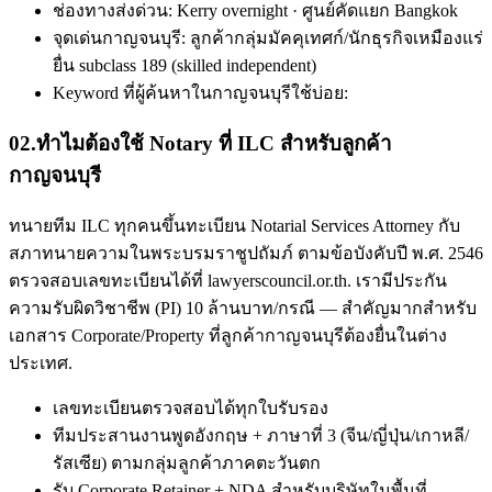
ช่องทางส่งด่วน: Kerry overnight · ศูนย์คัดแยก Bangkok
จุดเด่นกาญจนบุรี: ลูกค้ากลุ่มมัคคุเทศก์/นักธุรกิจเหมืองแร่
ยื่น subclass 189 (skilled independent)
Keyword ที่ผู้ค้นหาในกาญจนบุรีใช้บ่อย:
02
.
ทำไมต้องใช้ Notary ที่ ILC สำหรับลูกค้า
กาญจนบุรี
ทนายทีม ILC ทุกคนขึ้นทะเบียน Notarial Services Attorney กับ
สภาทนายความในพระบรมราชูปถัมภ์ ตามข้อบังคับปี พ.ศ. 2546
ตรวจสอบเลขทะเบียนได้ที่ lawyerscouncil.or.th. เรามีประกัน
ความรับผิดวิชาชีพ (PI) 10 ล้านบาท/กรณี — สำคัญมากสำหรับ
เอกสาร Corporate/Property ที่ลูกค้ากาญจนบุรีต้องยื่นในต่าง
ประเทศ.
เลขทะเบียนตรวจสอบได้ทุกใบรับรอง
ทีมประสานงานพูดอังกฤษ + ภาษาที่ 3 (จีน/ญี่ปุ่น/เกาหลี/
รัสเซีย) ตามกลุ่มลูกค้าภาคตะวันตก
รับ Corporate Retainer + NDA สำหรับบริษัทในพื้นที่