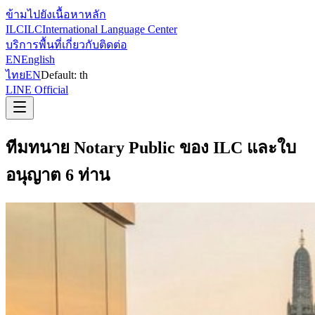
ข้ามไปยังเนื้อหาหลัก
ILC
ILC
International Language Center
บริการ
พื้นที่
เกี่ยวกับ
ติดต่อ
EN
English
ไทย
EN
Default:
th
LINE Official
ทีมทนาย Notary Public ของ ILC และใบ
อนุญาต 6 ท่าน