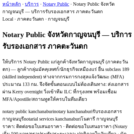
หน้าหลัก
·
บริการ
·
Notary Public
·
Notary Public จังหวัด
กาญจนบุรี — บริการรับรองเอกสาร ภาคตะวันตก
Local · ภาคตะวันตก · กาญจนบุรี
Notary Public จังหวัดกาญจนบุรี — บริการ
รับรองเอกสาร ภาคตะวันตก
ให้บริการ Notary Public แก่ลูกค้าจังหวัดกาญจนบุรี (ภาคตะวัน
ตก) — ลูกค้ากลุ่มมัคคุเทศก์/นักธุรกิจเหมืองแร่ ยื่น subclass 189
(skilled independent) ห่างจากกรมการกงสุลแจ้งวัฒนะ (MFA)
ประมาณ 133 กม. จึงจัดขั้นตอนแบบไม่ต้องเดินทาง: ส่งเอกสาร
ผ่าน Kerry overnight วิ่งเข้าทีม ILC ที่กรุงเทพ พร้อมเชื่อม
MFA/Apostille/สถานทูตให้ครบในทีมเดียว
notary public kanchanaburi
notary kanchanaburi
รับรองเอกสาร
กาญจนบุรี
notarial services kanchanaburi
โนตารี กาญจนบุรี
ราคา: ติดต่อขอใบเสนอราคา
· ติดต่อขอใบเสนอราคา (Notary
เริ่ม 500 บาท/ตราประทับ)
ระยะเวลา
:
ปกติภายในวันเดียว · นัด