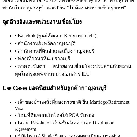
เขียนโดยทีมทนาย Notarial Services Attorney ILC สำหรับลูกค้าที่
พำนักใน
กาญจนบุรี
· workflow "ไม่ต้องเดินทางเข้ากรุงเทพ"
จุดอ้างอิงและหน่วยงานเชื่อมโยง
•
Bangkok (ศูนย์คัดแยก Kerry overnight)
•
สำนักงานจังหวัดกาญจนบุรี
•
สำนักงานที่ดินอำเภอเมืองกาญจนบุรี
•
ท่องเที่ยวหัวหิน-ปราณบุรี
•
ภาคตะวันตก — หน่วยงานเชื่อมโยง: ประสานกับสถาน
ทูตในกรุงเทพผ่านทีมวิ่งเอกสาร ILC
Use Cases ยอดนิยมสำหรับลูกค้า
กาญจนบุรี
•
เจ้าของบ้านหลังที่สองต่างชาติ ยื่น Marriage/Retirement
Visa
•
โอนที่ดิน/คอนโดโดยใช้ POA รับรอง
•
Board Resolution สำหรับส่งออกและ Distributor
Agreement
•
Affidavit of Single Status ก่อนจดทะเบียนสมรสต่าง