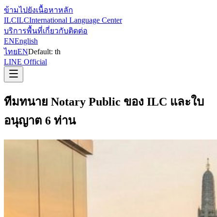
ข้ามไปยังเนื้อหาหลัก
ILC
ILC
International Language Center
บริการ
พื้นที่
เกี่ยวกับ
ติดต่อ
EN
English
ไทย
EN
Default:
th
LINE Official
ทีมทนาย Notary Public ของ ILC และใบ
อนุญาต 6 ท่าน