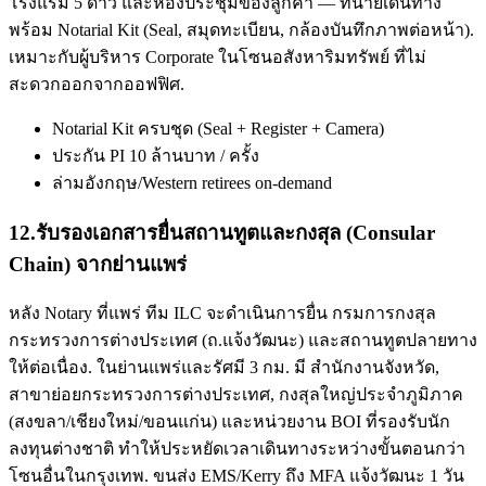
โรงแรม 5 ดาว และห้องประชุมของลูกค้า — ทนายเดินทาง
พร้อม Notarial Kit (Seal, สมุดทะเบียน, กล้องบันทึกภาพต่อหน้า).
เหมาะกับผู้บริหาร Corporate ในโซนอสังหาริมทรัพย์ ที่ไม่
สะดวกออกจากออฟฟิศ.
Notarial Kit ครบชุด (Seal + Register + Camera)
ประกัน PI 10 ล้านบาท / ครั้ง
ล่ามอังกฤษ/Western retirees on-demand
12
.
รับรองเอกสารยื่นสถานทูตและกงสุล (Consular
Chain) จากย่านแพร่
หลัง Notary ที่แพร่ ทีม ILC จะดำเนินการยื่น กรมการกงสุล
กระทรวงการต่างประเทศ (ถ.แจ้งวัฒนะ) และสถานทูตปลายทาง
ให้ต่อเนื่อง. ในย่านแพร่และรัศมี 3 กม. มี สำนักงานจังหวัด,
สาขาย่อยกระทรวงการต่างประเทศ, กงสุลใหญ่ประจำภูมิภาค
(สงขลา/เชียงใหม่/ขอนแก่น) และหน่วยงาน BOI ที่รองรับนัก
ลงทุนต่างชาติ ทำให้ประหยัดเวลาเดินทางระหว่างขั้นตอนกว่า
โซนอื่นในกรุงเทพ. ขนส่ง EMS/Kerry ถึง MFA แจ้งวัฒนะ 1 วัน