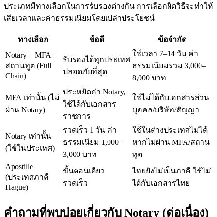
ประเภทมีทางเลือกในการรับรองต่างกัน การเลือกผิดวิธีจะทำให้
เสียเวลาและค่าธรรมเนียมโดยเปล่าประโยชน์
ทางเลือก
ข้อดี
ข้อจำกัด
ใช้เวลา 7–14 วัน ค่า
Notary + MFA +
รับรองได้ทุกประเทศ
สถานทูต (Full
ธรรมเนียมรวม 3,000–
ปลอดภัยที่สุด
Chain)
8,000 บาท
ประหยัดค่า Notary,
MFA เท่านั้น (ไม่
ใช้ไม่ได้กับเอกสารส่วน
ใช้ได้กับเอกสาร
ผ่าน Notary)
บุคคล/บริษัท/สัญญา
ราชการ
รวดเร็ว 1 วัน ค่า
ใช้ในต่างประเทศไม่ได้
Notary เท่านั้น
ธรรมเนียม 1,000–
หากไม่ผ่าน MFA/สถาน
(ใช้ในประเทศ)
3,000 บาท
ทูต
Apostille
ขั้นตอนเดียว
ไทยยังไม่เป็นภาคี ใช้ไม่
(ประเทศภาคี
รวดเร็ว
ได้กับเอกสารไทย
Hague)
คำถามที่พบบ่อยเกี่ยวกับ Notary (ต่อเนื่อง)