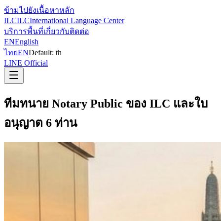
ข้ามไปยังเนื้อหาหลัก
ILC
ILC
International Language Center
บริการ
พื้นที่
เกี่ยวกับ
ติดต่อ
EN
English
ไทย
EN
Default:
th
LINE Official
ทีมทนาย Notary Public ของ ILC และใบ
อนุญาต 6 ท่าน