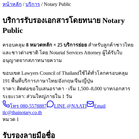
หน้าหลัก
/
บริการ
/ Notary Public
บริการรับรองเอกสารโดยทนาย
Notary
Public
ครอบคลุม
8 หมวดหลัก ×
25
บริการย่อย
สำหรับลูกค้าชาวไทย
และชาวต่างชาติ โดย Notarial Services Attorney ผู้ได้รับใบ
อนุญาตจากสภาทนายความ
ขอบเขต Lawyers Council of Thailand
ใช้ได้ทั่วโลก
ครอบคลุม
191 พื้นที่
บริการภาษาไทย/อังกฤษ/จีน/ญี่ปุ่น
ราคา: ติดต่อขอใบเสนอราคา
· เริ่ม 1,500–8,000 บาท/เอกสาร
ระยะเวลา
:
ส่วนใหญ่ภายใน 1 วัน
โทร
080-5578887
LINE @NAATI
Email
ilc@thainotary.co.th
หมวด
1
รับรองลายมือชื่อ