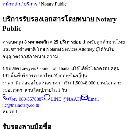
หน้าหลัก
/
บริการ
/ Notary Public
บริการรับรองเอกสารโดยทนาย
Notary
Public
ครอบคลุม
8 หมวดหลัก ×
25
บริการย่อย
สำหรับลูกค้าชาวไทย
และชาวต่างชาติ โดย Notarial Services Attorney ผู้ได้รับใบ
อนุญาตจากสภาทนายความ
ขอบเขต Lawyers Council of Thailand
ใช้ได้ทั่วโลก
ครอบคลุม
191 พื้นที่
บริการภาษาไทย/อังกฤษ/จีน/ญี่ปุ่น
ราคา: ติดต่อขอใบเสนอราคา
· เริ่ม 1,500–8,000 บาท/เอกสาร
ระยะเวลา
:
ส่วนใหญ่ภายใน 1 วัน
โทร
080-5578887
LINE @NAATI
Email
ilc@thainotary.co.th
หมวด
1
รับรองลายมือชื่อ