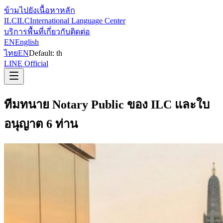
ข้ามไปยังเนื้อหาหลัก
ILC
ILC
International Language Center
บริการ
พื้นที่
เกี่ยวกับ
ติดต่อ
EN
English
ไทย
EN
Default:
th
LINE Official
ทีมทนาย Notary Public ของ ILC และใบ
อนุญาต 6 ท่าน