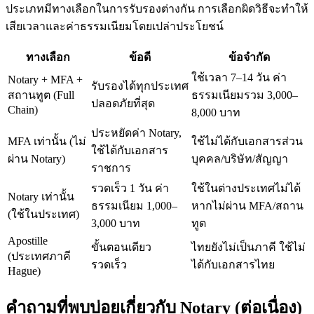
ประเภทมีทางเลือกในการรับรองต่างกัน การเลือกผิดวิธีจะทำให้
เสียเวลาและค่าธรรมเนียมโดยเปล่าประโยชน์
ทางเลือก
ข้อดี
ข้อจำกัด
ใช้เวลา 7–14 วัน ค่า
Notary + MFA +
รับรองได้ทุกประเทศ
สถานทูต (Full
ธรรมเนียมรวม 3,000–
ปลอดภัยที่สุด
Chain)
8,000 บาท
ประหยัดค่า Notary,
MFA เท่านั้น (ไม่
ใช้ไม่ได้กับเอกสารส่วน
ใช้ได้กับเอกสาร
ผ่าน Notary)
บุคคล/บริษัท/สัญญา
ราชการ
รวดเร็ว 1 วัน ค่า
ใช้ในต่างประเทศไม่ได้
Notary เท่านั้น
ธรรมเนียม 1,000–
หากไม่ผ่าน MFA/สถาน
(ใช้ในประเทศ)
3,000 บาท
ทูต
Apostille
ขั้นตอนเดียว
ไทยยังไม่เป็นภาคี ใช้ไม่
(ประเทศภาคี
รวดเร็ว
ได้กับเอกสารไทย
Hague)
คำถามที่พบบ่อยเกี่ยวกับ Notary (ต่อเนื่อง)