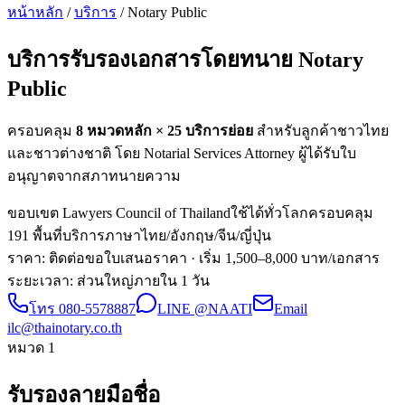
หน้าหลัก
/
บริการ
/ Notary Public
บริการรับรองเอกสารโดยทนาย
Notary
Public
ครอบคลุม
8 หมวดหลัก ×
25
บริการย่อย
สำหรับลูกค้าชาวไทย
และชาวต่างชาติ โดย Notarial Services Attorney ผู้ได้รับใบ
อนุญาตจากสภาทนายความ
ขอบเขต Lawyers Council of Thailand
ใช้ได้ทั่วโลก
ครอบคลุม
191 พื้นที่
บริการภาษาไทย/อังกฤษ/จีน/ญี่ปุ่น
ราคา: ติดต่อขอใบเสนอราคา
· เริ่ม 1,500–8,000 บาท/เอกสาร
ระยะเวลา
:
ส่วนใหญ่ภายใน 1 วัน
โทร
080-5578887
LINE @NAATI
Email
ilc@thainotary.co.th
หมวด
1
รับรองลายมือชื่อ