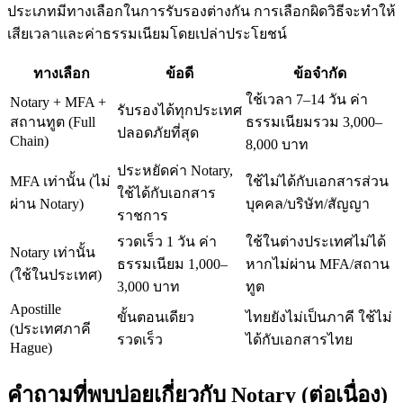
ประเภทมีทางเลือกในการรับรองต่างกัน การเลือกผิดวิธีจะทำให้
เสียเวลาและค่าธรรมเนียมโดยเปล่าประโยชน์
ทางเลือก
ข้อดี
ข้อจำกัด
ใช้เวลา 7–14 วัน ค่า
Notary + MFA +
รับรองได้ทุกประเทศ
สถานทูต (Full
ธรรมเนียมรวม 3,000–
ปลอดภัยที่สุด
Chain)
8,000 บาท
ประหยัดค่า Notary,
MFA เท่านั้น (ไม่
ใช้ไม่ได้กับเอกสารส่วน
ใช้ได้กับเอกสาร
ผ่าน Notary)
บุคคล/บริษัท/สัญญา
ราชการ
รวดเร็ว 1 วัน ค่า
ใช้ในต่างประเทศไม่ได้
Notary เท่านั้น
ธรรมเนียม 1,000–
หากไม่ผ่าน MFA/สถาน
(ใช้ในประเทศ)
3,000 บาท
ทูต
Apostille
ขั้นตอนเดียว
ไทยยังไม่เป็นภาคี ใช้ไม่
(ประเทศภาคี
รวดเร็ว
ได้กับเอกสารไทย
Hague)
คำถามที่พบบ่อยเกี่ยวกับ Notary (ต่อเนื่อง)