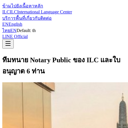
ข้ามไปยังเนื้อหาหลัก
ILC
ILC
International Language Center
บริการ
พื้นที่
เกี่ยวกับ
ติดต่อ
EN
English
ไทย
EN
Default:
th
LINE Official
ทีมทนาย Notary Public ของ ILC และใบ
อนุญาต 6 ท่าน