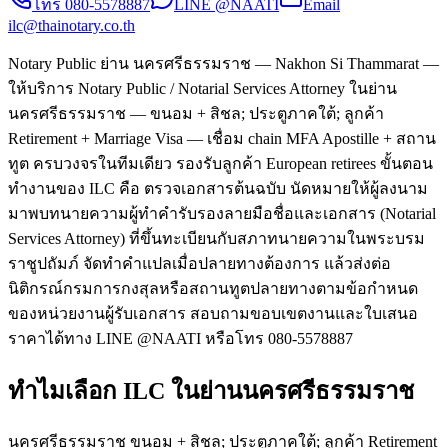
โทร
080-5578887
LINE @NAATI
Email
ilc@thainotary.co.th
Notary Public ย่าน นครศรีธรรมราช — Nakhon Si Thammarat —
ให้บริการ Notary Public / Notarial Services Attorney ในย่าน
นครศรีธรรมราช — ขนอม + สิชล; ประตูภาคใต้; ลูกค้า
Retirement + Marriage Visa — เชื่อม chain MFA Apostille + สถาน
ทูต ครบวงจรในทีมเดียว รองรับลูกค้า European retirees ขั้นตอน
ทำงานของ ILC คือ ตรวจเอกสารต้นฉบับ นัดหมายให้ผู้ลงนาม
มาพบทนายความผู้ทำคำรับรองลายมือชื่อและเอกสาร (Notarial
Services Attorney) ที่ขึ้นทะเบียนกับสภาทนายความในพระบรม
ราชูปถัมภ์ จัดทำคำแปลเมื่อปลายทางต้องการ แล้วส่งต่อ
นิติกรณ์กรมการกงสุลหรือสถานทูตปลายทางตามข้อกำหนด
ของหน่วยงานผู้รับเอกสาร สอบถามขอบเขตงานและใบเสนอ
ราคาได้ทาง LINE @NAATI หรือโทร 080-5578887
ทำไมเลือก ILC ในย่านนครศรีธรรมราช
นครศรีธรรมราช ขนอม + สิชล; ประตูภาคใต้; ลูกค้า Retirement