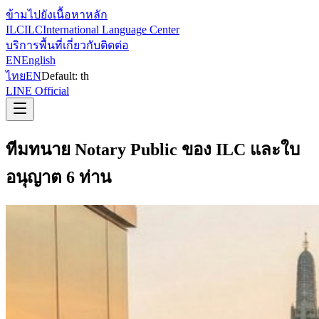
ข้ามไปยังเนื้อหาหลัก
ILC
ILC
International Language Center
บริการ
พื้นที่
เกี่ยวกับ
ติดต่อ
EN
English
ไทย
EN
Default:
th
LINE Official
ทีมทนาย Notary Public ของ ILC และใบ
อนุญาต 6 ท่าน