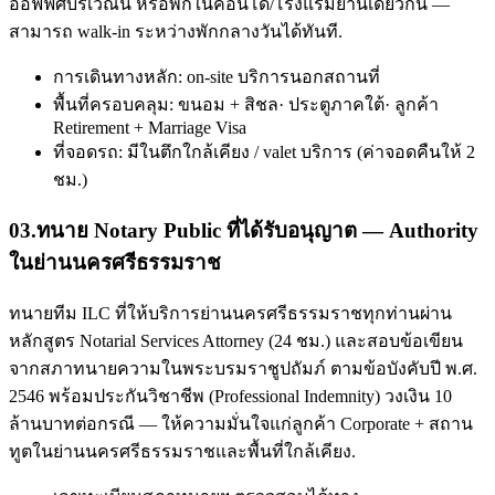
ออฟฟิศบริเวณนี้ หรือพักในคอนโด/โรงแรมย่านเดียวกัน —
สามารถ walk-in ระหว่างพักกลางวันได้ทันที.
การเดินทางหลัก: on-site บริการนอกสถานที่
พื้นที่ครอบคลุม: ขนอม + สิชล· ประตูภาคใต้· ลูกค้า
Retirement + Marriage Visa
ที่จอดรถ: มีในตึกใกล้เคียง / valet บริการ (ค่าจอดคืนให้ 2
ชม.)
03
.
ทนาย Notary Public ที่ได้รับอนุญาต — Authority
ในย่านนครศรีธรรมราช
ทนายทีม ILC ที่ให้บริการย่านนครศรีธรรมราชทุกท่านผ่าน
หลักสูตร Notarial Services Attorney (24 ชม.) และสอบข้อเขียน
จากสภาทนายความในพระบรมราชูปถัมภ์ ตามข้อบังคับปี พ.ศ.
2546 พร้อมประกันวิชาชีพ (Professional Indemnity) วงเงิน 10
ล้านบาทต่อกรณี — ให้ความมั่นใจแก่ลูกค้า Corporate + สถาน
ทูตในย่านนครศรีธรรมราชและพื้นที่ใกล้เคียง.