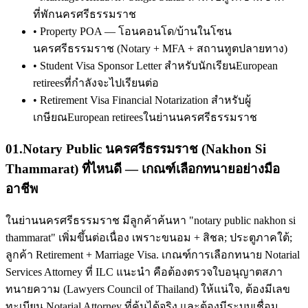
ที่พักนครศรีธรรมราช
•
Property POA — โอนคอนโด/บ้านในโซน
นครศรีธรรมราช (Notary + MFA + สถานทูตปลายทาง)
•
Student Visa Sponsor Letter สำหรับนักเรียนEuropean
retireesที่กำลังจะไปเรียนต่อ
•
Retirement Visa Financial Notarization สำหรับผู้
เกษียณEuropean retireesในย่านนครศรีธรรมราช
01
.
Notary Public นครศรีธรรมราช (Nakhon Si
Thammarat) ที่ไหนดี — เกณฑ์เลือกทนายอย่างมือ
อาชีพ
ในย่านนครศรีธรรมราช มีลูกค้าค้นหา "notary public nakhon si
thammarat" เพิ่มขึ้นต่อเนื่อง เพราะขนอม + สิชล; ประตูภาคใต้;
ลูกค้า Retirement + Marriage Visa. เกณฑ์การเลือกทนาย Notarial
Services Attorney ที่ ILC แนะนำ คือต้องตรวจใบอนุญาตสภา
ทนายความ (Lawyers Council of Thailand) ให้แน่ใจ, ต้องมีเลข
ทะเบียน Notarial Attorney ที่ค้นได้จริง และต้องมีระบบเชื่อม