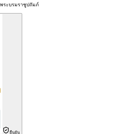
ระบรมราชูปถัมภ์
ยืนยัน