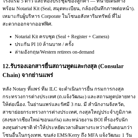
โรงแรม 5 ดาว และห้องประชุมของลูกค้า — ทนายเดินทาง
พร้อม Notarial Kit (Seal, สมุดทะเบียน, กล้องบันทึกภาพต่อหน้า).
เหมาะกับผู้บริหาร Corporate ในโซนอสังหาริมทรัพย์ ที่ไม่
สะดวกออกจากออฟฟิศ.
Notarial Kit ครบชุด (Seal + Register + Camera)
ประกัน PI 10 ล้านบาท / ครั้ง
ล่ามอังกฤษ/Western retirees on-demand
12
.
รับรองเอกสารยื่นสถานทูตและกงสุล (Consular
Chain) จากย่านแพร่
หลัง Notary ที่แพร่ ทีม ILC จะดำเนินการยื่น กรมการกงสุล
กระทรวงการต่างประเทศ (ถ.แจ้งวัฒนะ) และสถานทูตปลายทาง
ให้ต่อเนื่อง. ในย่านแพร่และรัศมี 3 กม. มี สำนักงานจังหวัด,
สาขาย่อยกระทรวงการต่างประเทศ, กงสุลใหญ่ประจำภูมิภาค
(สงขลา/เชียงใหม่/ขอนแก่น) และหน่วยงาน BOI ที่รองรับนัก
ลงทุนต่างชาติ ทำให้ประหยัดเวลาเดินทางระหว่างขั้นตอนกว่า
โซนอื่นในกรุงเทพ. ขนส่ง EMS/Kerry ถึง MFA แจ้งวัฒนะ 1 วัน