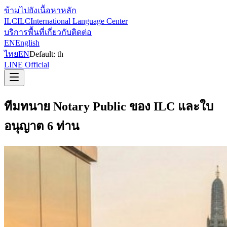
ข้ามไปยังเนื้อหาหลัก
ILC
ILC
International Language Center
บริการ
พื้นที่
เกี่ยวกับ
ติดต่อ
EN
English
ไทย
EN
Default:
th
LINE Official
ทีมทนาย Notary Public ของ ILC และใบ
อนุญาต 6 ท่าน