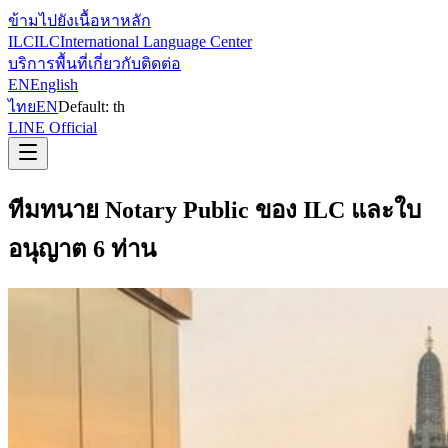
ข้ามไปยังเนื้อหาหลัก
ILC
ILC
International Language Center
บริการ
พื้นที่
เกี่ยวกับ
ติดต่อ
EN
English
ไทย
EN
Default:
th
LINE Official
ทีมทนาย Notary Public ของ ILC และใบ
อนุญาต 6 ท่าน