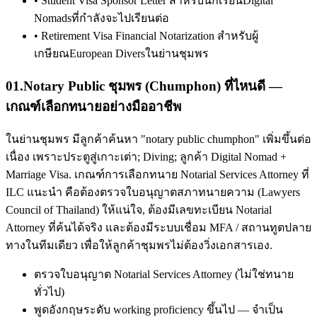
•
Student Visa Sponsor Letter สำหรับนักเรียนDigital
Nomadsที่กำลังจะไปเรียนต่อ
•
Retirement Visa Financial Notarization สำหรับผู้
เกษียณEuropean Diversในย่านชุมพร
01
.
Notary Public ชุมพร (Chumphon) ที่ไหนดี —
เกณฑ์เลือกทนายอย่างมืออาชีพ
ในย่านชุมพร มีลูกค้าค้นหา "notary public chumphon" เพิ่มขึ้นต่อ
เนื่อง เพราะประตูสู่เกาะเต่า; Diving; ลูกค้า Digital Nomad +
Marriage Visa. เกณฑ์การเลือกทนาย Notarial Services Attorney ที่
ILC แนะนำ คือต้องตรวจใบอนุญาตสภาทนายความ (Lawyers
Council of Thailand) ให้แน่ใจ, ต้องมีเลขทะเบียน Notarial
Attorney ที่ค้นได้จริง และต้องมีระบบเชื่อม MFA / สถานทูตปลาย
ทางในทีมเดียว เพื่อให้ลูกค้าชุมพรไม่ต้องวิ่งเอกสารเอง.
ตรวจใบอนุญาต Notarial Services Attorney (ไม่ใช่ทนาย
ทั่วไป)
พูดอังกฤษระดับ working proficiency ขึ้นไป — จำเป็น