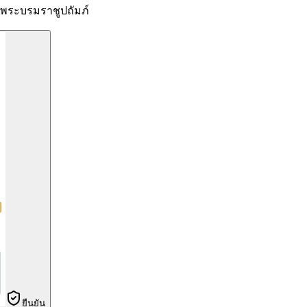
ระบรมราชูปถัมภ์
ยืนยัน