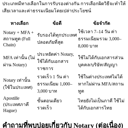
ประเภทมีทางเลือกในการรับรองต่างกัน การเลือกผิดวิธีจะทำให้
เสียเวลาและค่าธรรมเนียมโดยเปล่าประโยชน์
ทางเลือก
ข้อดี
ข้อจำกัด
ใช้เวลา 7–14 วัน ค่า
Notary + MFA +
รับรองได้ทุกประเทศ
สถานทูต (Full
ธรรมเนียมรวม 3,000–
ปลอดภัยที่สุด
Chain)
8,000 บาท
ประหยัดค่า Notary,
MFA เท่านั้น (ไม่
ใช้ไม่ได้กับเอกสารส่วน
ใช้ได้กับเอกสาร
ผ่าน Notary)
บุคคล/บริษัท/สัญญา
ราชการ
รวดเร็ว 1 วัน ค่า
ใช้ในต่างประเทศไม่ได้
Notary เท่านั้น
ธรรมเนียม 1,000–
หากไม่ผ่าน MFA/สถาน
(ใช้ในประเทศ)
3,000 บาท
ทูต
Apostille
ขั้นตอนเดียว
ไทยยังไม่เป็นภาคี ใช้ไม่
(ประเทศภาคี
รวดเร็ว
ได้กับเอกสารไทย
Hague)
คำถามที่พบบ่อยเกี่ยวกับ Notary (ต่อเนื่อง)