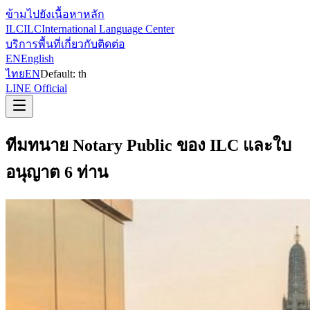
ข้ามไปยังเนื้อหาหลัก
ILC
ILC
International Language Center
บริการ
พื้นที่
เกี่ยวกับ
ติดต่อ
EN
English
ไทย
EN
Default:
th
LINE Official
ทีมทนาย Notary Public ของ ILC และใบ
อนุญาต 6 ท่าน