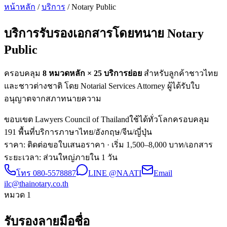
หน้าหลัก
/
บริการ
/ Notary Public
บริการรับรองเอกสารโดยทนาย
Notary
Public
ครอบคลุม
8 หมวดหลัก ×
25
บริการย่อย
สำหรับลูกค้าชาวไทย
และชาวต่างชาติ โดย Notarial Services Attorney ผู้ได้รับใบ
อนุญาตจากสภาทนายความ
ขอบเขต Lawyers Council of Thailand
ใช้ได้ทั่วโลก
ครอบคลุม
191 พื้นที่
บริการภาษาไทย/อังกฤษ/จีน/ญี่ปุ่น
ราคา: ติดต่อขอใบเสนอราคา
· เริ่ม 1,500–8,000 บาท/เอกสาร
ระยะเวลา
:
ส่วนใหญ่ภายใน 1 วัน
โทร
080-5578887
LINE @NAATI
Email
ilc@thainotary.co.th
หมวด
1
รับรองลายมือชื่อ