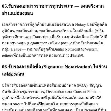
05
.
รับรองเอกสารราชการทุกประเภท — เคสจริงจาก
ย่านแม่ฮ่องสอน
เอกสารราชการที่ลูกค้าย่านแม่ฮ่องสอนขอ Notary บ่อยที่สุดคือ
สูติบัตร, ทะเบียนบ้าน, ทะเบียนสมรส/หย่า, ใบเปลี่ยนชื่อ (ช.5),
วุฒิการศึกษาและ Transcript. เมื่อรับรองแล้วต่อเนื่อง Chain ไปที่
กรมการกงสุล (Legalization) หรือ Apostille สำหรับประเทศใน
กลุ่ม Hague — เหมาะกับลูกค้าDigital NomadsและWestern
retireesที่ต้องยื่นเอกสารต่อหน่วยงานต่างประเทศ.
06
.
รับรองลายมือชื่อ (Signature Notarization) ในย่าน
แม่ฮ่องสอน
บริการรับรองลายเซ็นบนหนังสือมอบอำนาจ (POA), สัญญา,
บันทึกที่ประชุมกรรมการ, Declaration และ Consent Form —
ลูกค้าลงชื่อต่อหน้าทนายที่จุดนัดในย่านแม่ฮ่องสอน หรือให้
ทนาย on-site ไปที่ออฟฟิศ/คอนโด. เอกสารทุกฉบับติดตรา
ประทับ (Seal) เลขเดี่ยวและบันทึกลงสมุดทะเบียน Notarial ที่ค้น