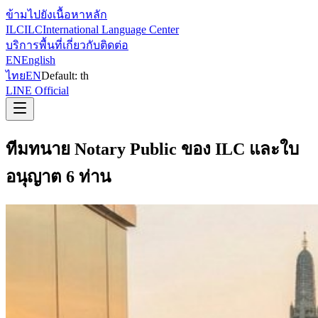
ข้ามไปยังเนื้อหาหลัก
ILC
ILC
International Language Center
บริการ
พื้นที่
เกี่ยวกับ
ติดต่อ
EN
English
ไทย
EN
Default:
th
LINE Official
ทีมทนาย Notary Public ของ ILC และใบ
อนุญาต 6 ท่าน