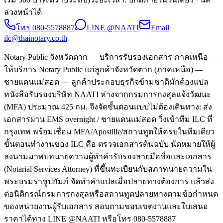
ล่วงหน้าได้
โทร
080-5578887
LINE @NAATI
Email
ilc@thainotary.co.th
Notary Public จังหวัดตาก — บริการรับรองเอกสาร ภาคเหนือ —
ให้บริการ Notary Public แก่ลูกค้าจังหวัดตาก (ภาคเหนือ) —
ชายแดนแม่สอด — ลูกค้าประกอบธุรกิจข้ามชาติมักต้องแปล
หนังสือรับรองบริษัท NAATI ห่างจากกรมการกงสุลแจ้งวัฒนะ
(MFA) ประมาณ 425 กม. จึงจัดขั้นตอนแบบไม่ต้องเดินทาง: ส่ง
เอกสารผ่าน EMS overnight / ชายแดนแม่สอด วิ่งเข้าทีม ILC ที่
กรุงเทพ พร้อมเชื่อม MFA/Apostille/สถานทูตให้ครบในทีมเดียว
ขั้นตอนทำงานของ ILC คือ ตรวจเอกสารต้นฉบับ นัดหมายให้ผู้
ลงนามมาพบทนายความผู้ทำคำรับรองลายมือชื่อและเอกสาร
(Notarial Services Attorney) ที่ขึ้นทะเบียนกับสภาทนายความใน
พระบรมราชูปถัมภ์ จัดทำคำแปลเมื่อปลายทางต้องการ แล้วส่ง
ต่อนิติกรณ์กรมการกงสุลหรือสถานทูตปลายทางตามข้อกำหนด
ของหน่วยงานผู้รับเอกสาร สอบถามขอบเขตงานและใบเสนอ
ราคาได้ทาง LINE @NAATI หรือโทร 080-5578887