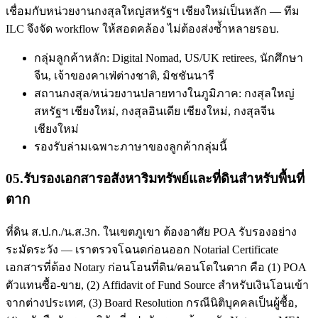
เชื่อมกับหน่วยงานกงสุลใหญ่สหรัฐฯ เชียงใหม่เป็นหลัก — ทีม
ILC จึงจัด workflow ให้สอดคล้อง ไม่ต้องส่งซ้ำหลายรอบ.
กลุ่มลูกค้าหลัก: Digital Nomad, US/UK retirees, นักศึกษา
จีน, เจ้าของคาเฟ่ต่างชาติ, มิชชันนารี
สถานกงสุล/หน่วยงานปลายทางในภูมิภาค: กงสุลใหญ่
สหรัฐฯ เชียงใหม่, กงสุลอินเดีย เชียงใหม่, กงสุลจีน
เชียงใหม่
รองรับล่ามเฉพาะภาษาของลูกค้ากลุ่มนี้
05
.
รับรองเอกสารอสังหาริมทรัพย์และที่ดินสำหรับพื้นที่
ตาก
ที่ดิน ส.ป.ก./น.ส.3ก. ในเขตภูเขา ต้องอาศัย POA รับรองอย่าง
ระมัดระวัง — เราตรวจโฉนดก่อนออก Notarial Certificate
เอกสารที่ต้อง Notary ก่อนโอนที่ดิน/คอนโดในตาก คือ (1) POA
ตัวแทนซื้อ-ขาย, (2) Affidavit of Fund Source สำหรับเงินโอนเข้า
จากต่างประเทศ, (3) Board Resolution กรณีนิติบุคคลเป็นผู้ซื้อ,