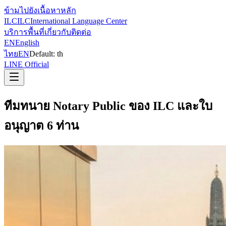
ข้ามไปยังเนื้อหาหลัก
ILC
ILC
International Language Center
บริการ
พื้นที่
เกี่ยวกับ
ติดต่อ
EN
English
ไทย
EN
Default:
th
LINE Official
ทีมทนาย Notary Public ของ ILC และใบ
อนุญาต 6 ท่าน