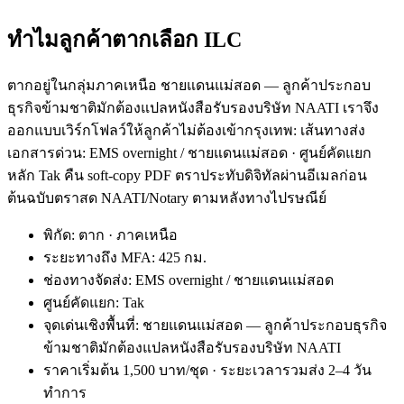
ทำไมลูกค้าตากเลือก ILC
ตากอยู่ในกลุ่มภาคเหนือ ชายแดนแม่สอด — ลูกค้าประกอบ
ธุรกิจข้ามชาติมักต้องแปลหนังสือรับรองบริษัท NAATI เราจึง
ออกแบบเวิร์กโฟลว์ให้ลูกค้าไม่ต้องเข้ากรุงเทพ: เส้นทางส่ง
เอกสารด่วน: EMS overnight / ชายแดนแม่สอด · ศูนย์คัดแยก
หลัก Tak คืน soft-copy PDF ตราประทับดิจิทัลผ่านอีเมลก่อน
ต้นฉบับตราสด NAATI/Notary ตามหลังทางไปรษณีย์
พิกัด: ตาก · ภาคเหนือ
ระยะทางถึง MFA: 425 กม.
ช่องทางจัดส่ง: EMS overnight / ชายแดนแม่สอด
ศูนย์คัดแยก: Tak
จุดเด่นเชิงพื้นที่: ชายแดนแม่สอด — ลูกค้าประกอบธุรกิจ
ข้ามชาติมักต้องแปลหนังสือรับรองบริษัท NAATI
ราคาเริ่มต้น 1,500 บาท/ชุด · ระยะเวลารวมส่ง 2–4 วัน
ทำการ