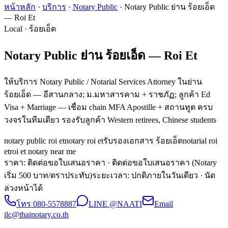
หน้าหลัก
·
บริการ
·
Notary Public
·
Notary Public ย่าน ร้อยเอ็ด
— Roi Et
Local · ร้อยเอ็ด
Notary Public ย่าน ร้อยเอ็ด — Roi Et
ให้บริการ Notary Public / Notarial Services Attorney ในย่าน
ร้อยเอ็ด — อีสานกลาง; ม.มหาสารคาม + ราชภัฏ; ลูกค้า Ed
Visa + Marriage — เชื่อม chain MFA Apostille + สถานทูต ครบ
วงจรในทีมเดียว รองรับลูกค้า Western retirees, Chinese students
notary public roi et
notary roi et
รับรองเอกสาร ร้อยเอ็ด
notarial roi
et
roi et notary near me
ราคา: ติดต่อขอใบเสนอราคา
· ติดต่อขอใบเสนอราคา (Notary
เริ่ม 500 บาท/ตราประทับ)
ระยะเวลา
:
ปกติภายในวันเดียว · นัด
ล่วงหน้าได้
โทร
080-5578887
LINE @NAATI
Email
ilc@thainotary.co.th