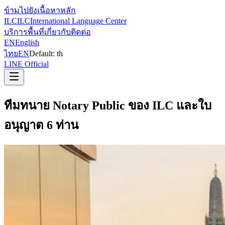
ข้ามไปยังเนื้อหาหลัก
ILC
ILC
International Language Center
บริการ
พื้นที่
เกี่ยวกับ
ติดต่อ
EN
English
ไทย
EN
Default:
th
LINE Official
ทีมทนาย Notary Public ของ ILC และใบ
อนุญาต 6 ท่าน