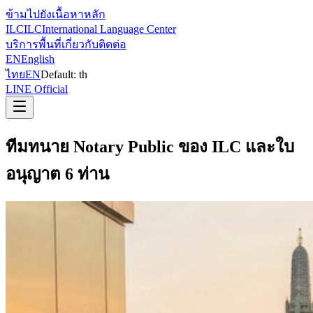
ข้ามไปยังเนื้อหาหลัก
ILC
ILC
International Language Center
บริการ
พื้นที่
เกี่ยวกับ
ติดต่อ
EN
English
ไทย
EN
Default:
th
LINE Official
ทีมทนาย Notary Public ของ ILC และใบ
อนุญาต 6 ท่าน