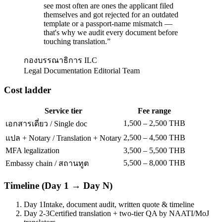
see most often are ones the applicant filed
themselves and got rejected for an outdated
template or a passport-name mismatch —
that's why we audit every document before
touching translation.
”
กองบรรณาธิการ ILC
Legal Documentation Editorial Team
Cost ladder
Service tier
Fee range
1,500 – 2,500 THB
เอกสารเดี่ยว / Single doc
2,500 – 4,500 THB
แปล + Notary / Translation + Notary
MFA legalization
3,500 – 5,500 THB
5,500 – 8,000 THB
Embassy chain / สถานทูต
Timeline (Day 1 → Day N)
Day 1
Intake, document audit, written quote & timeline
Day 2-3
Certified translation + two-tier QA by NAATI/MoJ