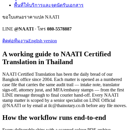
พื้นที่ให้บริการและจุดนัดรับเอกสาร
ขอใบเสนอราคาแปล NAATI
LINE
@NAATI
· โทร
080-5578887
ติดต่อทีมงาน
English version
A working guide to NAATI Certified
Translation in Thailand
NAATI Certified Translation
has been the daily bread of our
Bangkok office since 2004. Each matter is opened as a numbered
case file that carries the same audit trail — intake note, translator
sign-off, attorney jurat, and MFA/embassy stamps — from the first
LINE message through to final courier hand-off.
Every
NAATI
stamp
matter is scoped by a senior specialist on LINE Official
@NAATI or by email at
ilc@thainotary.co.th
before any file moves.
How the workflow runs end-to-end
Every deliverable ships with a scanned colour PDF archive