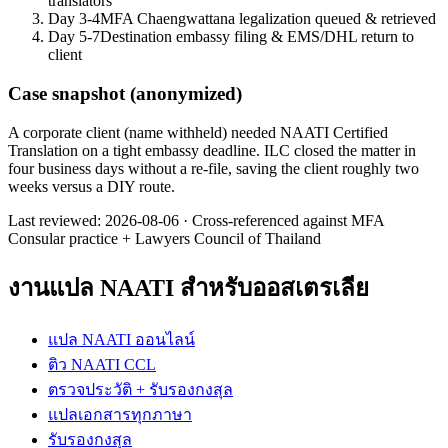
translators
Day 3-4
MFA Chaengwattana legalization queued & retrieved
Day 5-7
Destination embassy filing & EMS/DHL return to
client
Case snapshot (anonymized)
A corporate client (name withheld) needed NAATI Certified
Translation on a tight embassy deadline. ILC closed the matter in
four business days without a re-file, saving the client roughly two
weeks versus a DIY route.
Last reviewed:
2026-08-06
·
Cross-referenced against MFA
Consular practice + Lawyers Council of Thailand
งานแปล NAATI สำหรับออสเตรเลีย
แปล NAATI ออนไลน์
ติว NAATI CCL
ตรวจประวัติ + รับรองกงสุล
แปลเอกสารทุกภาษา
รับรองกงสุล