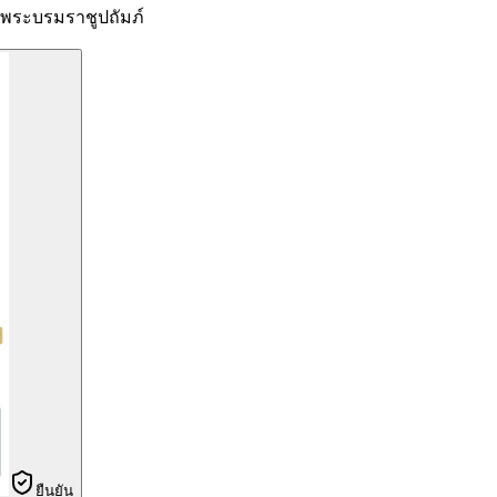
ระบรมราชูปถัมภ์
ยืนยัน