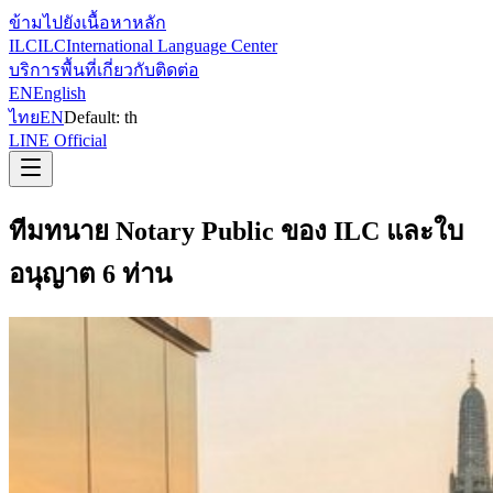
ข้ามไปยังเนื้อหาหลัก
ILC
ILC
International Language Center
บริการ
พื้นที่
เกี่ยวกับ
ติดต่อ
EN
English
ไทย
EN
Default:
th
LINE Official
ทีมทนาย Notary Public ของ ILC และใบ
อนุญาต 6 ท่าน