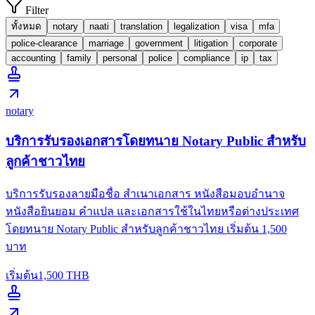
Filter
ทั้งหมด
notary
naati
translation
legalization
visa
mfa
police-clearance
marriage
government
litigation
corporate
accounting
family
personal
police
compliance
ip
tax
notary
บริการรับรองเอกสารโดยทนาย Notary Public สำหรับ
ลูกค้าชาวไทย
บริการรับรองลายมือชื่อ สำเนาเอกสาร หนังสือมอบอำนาจ
หนังสือยินยอม คำแปล และเอกสารใช้ในไทยหรือต่างประเทศ
โดยทนาย Notary Public สำหรับลูกค้าชาวไทย เริ่มต้น 1,500
บาท
เริ่มต้น
1,500
THB