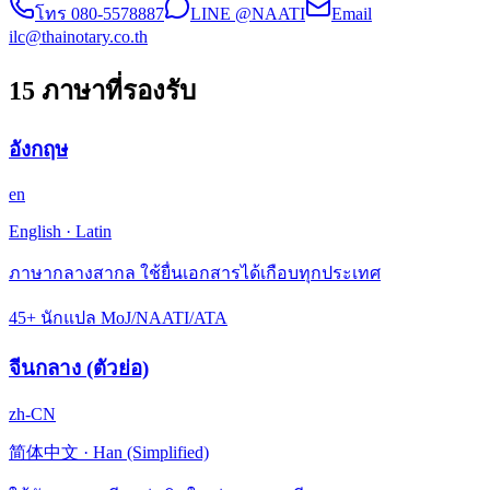
โทร
080-5578887
LINE @NAATI
Email
ilc@thainotary.co.th
15 ภาษาที่รองรับ
อังกฤษ
en
English
·
Latin
ภาษากลางสากล ใช้ยื่นเอกสารได้เกือบทุกประเทศ
45+ นักแปล MoJ/NAATI/ATA
จีนกลาง (ตัวย่อ)
zh-CN
简体中文
·
Han (Simplified)