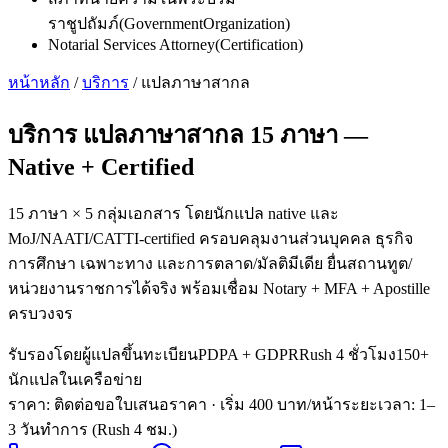
ราชูปถัมภ์
(
GovernmentOrganization
)
Notarial Services Attorney
(
Certification
)
หน้าหลัก
/
บริการ
/
แปลภาษาสากล
บริการ
แปลภาษาสากล 15 ภาษา
—
Native + Certified
15 ภาษา × 5 กลุ่มเอกสาร โดยนักแปล native และ
MoJ/NAATI/CATTI-certified ครอบคลุมงานส่วนบุคคล ธุรกิจ
การศึกษา เฉพาะทาง และการตลาด/มัลติมีเดีย ยื่นสถานทูต/
หน่วยงานราชการได้จริง พร้อมเชื่อม Notary + MFA + Apostille
ครบวงจร
รับรองโดยผู้แปลขึ้นทะเบียน
PDPA + GDPR
Rush 4 ชั่วโมง
150+
นักแปลในเครือข่าย
ราคา: ติดต่อขอใบเสนอราคา
· เริ่ม 400 บาท/หน้า
ระยะเวลา
:
1–
3 วันทำการ (Rush 4 ชม.)