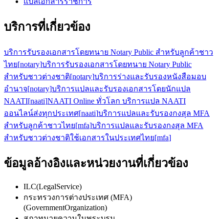
แปลเอกสารราชการ
บริการที่เกี่ยวข้อง
บริการรับรองเอกสารโดยทนาย Notary Public สำหรับลูกค้าชาว
ไทย
[
notary
]
บริการรับรองเอกสารโดยทนาย Notary Public
สำหรับชาวต่างชาติ
[
notary
]
บริการร่างและรับรองหนังสือมอบ
อำนาจ
[
notary
]
บริการแปลและรับรองเอกสารโดยนักแปล
NAATI
[
naati
]
NAATI Online ทั่วโลก บริการแปล NAATI
ออนไลน์ส่งทุกประเทศ
[
naati
]
บริการแปลและรับรองกงสุล MFA
สำหรับลูกค้าชาวไทย
[
mfa
]
บริการแปลและรับรองกงสุล MFA
สำหรับชาวต่างชาติใช้เอกสารในประเทศไทย
[
mfa
]
ข้อมูลอ้างอิงและหน่วยงานที่เกี่ยวข้อง
ILC
(
LegalService
)
กระทรวงการต่างประเทศ (MFA)
(
GovernmentOrganization
)
สภาทนายความในพระบรม