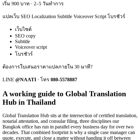
เริ่ม 900 บาท · 2–5 วันทำการ
แปลเว็บ SEO Localization Subtitle Voiceover Script โบรชัวร์
เว็บไซต์
SEO copy
Subtitle
Voiceover script
โบรชัวร์
ต้องการใบเสนอราคาแปลภายใน 30 นาที?
LINE
@NAATI
·
โทร
080-5578887
A working guide to Global Translation
Hub in Thailand
Global Translation Hub
sits at the intersection of certified translation,
notarial attestation, and consular filing, three disciplines our
Bangkok office has run in parallel every business day for over two
decades. That combined footprint is why a single case manager can
quote, execute, and close a matter without handing it off between