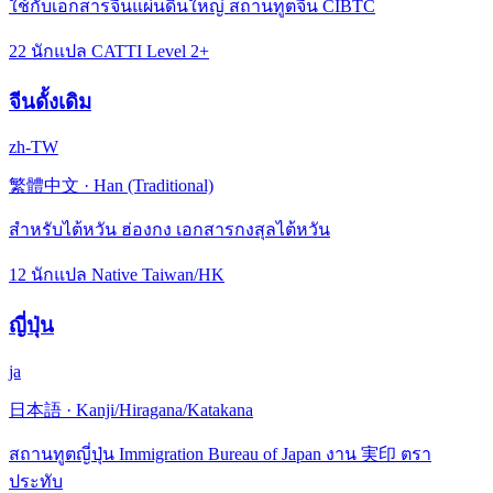
ใช้กับเอกสารจีนแผ่นดินใหญ่ สถานทูตจีน CIBTC
22 นักแปล CATTI Level 2+
จีนดั้งเดิม
zh-TW
繁體中文
·
Han (Traditional)
สำหรับไต้หวัน ฮ่องกง เอกสารกงสุลไต้หวัน
12 นักแปล Native Taiwan/HK
ญี่ปุ่น
ja
日本語
·
Kanji/Hiragana/Katakana
สถานทูตญี่ปุ่น Immigration Bureau of Japan งาน 実印 ตรา
ประทับ