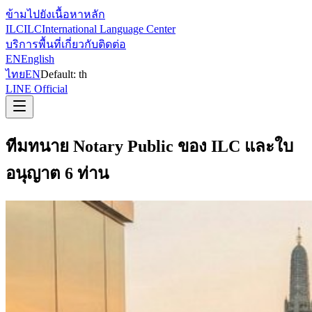
ข้ามไปยังเนื้อหาหลัก
ILC
ILC
International Language Center
บริการ
พื้นที่
เกี่ยวกับ
ติดต่อ
EN
English
ไทย
EN
Default:
th
LINE Official
ทีมทนาย Notary Public ของ ILC และใบ
อนุญาต 6 ท่าน