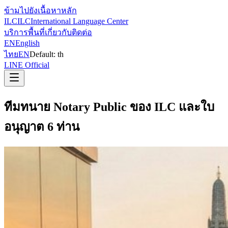
ข้ามไปยังเนื้อหาหลัก
ILC
ILC
International Language Center
บริการ
พื้นที่
เกี่ยวกับ
ติดต่อ
EN
English
ไทย
EN
Default:
th
LINE Official
ทีมทนาย Notary Public ของ ILC และใบ
อนุญาต 6 ท่าน