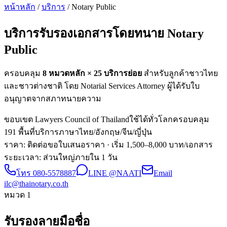
หน้าหลัก
/
บริการ
/ Notary Public
บริการรับรองเอกสารโดยทนาย
Notary
Public
ครอบคลุม
8 หมวดหลัก ×
25
บริการย่อย
สำหรับลูกค้าชาวไทย
และชาวต่างชาติ โดย Notarial Services Attorney ผู้ได้รับใบ
อนุญาตจากสภาทนายความ
ขอบเขต Lawyers Council of Thailand
ใช้ได้ทั่วโลก
ครอบคลุม
191 พื้นที่
บริการภาษาไทย/อังกฤษ/จีน/ญี่ปุ่น
ราคา: ติดต่อขอใบเสนอราคา
· เริ่ม 1,500–8,000 บาท/เอกสาร
ระยะเวลา
:
ส่วนใหญ่ภายใน 1 วัน
โทร
080-5578887
LINE @NAATI
Email
ilc@thainotary.co.th
หมวด
1
รับรองลายมือชื่อ