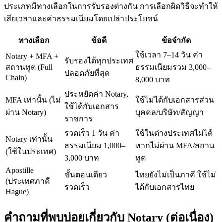
ประเภทมีทางเลือกในการรับรองต่างกัน การเลือกผิดวิธีจะทำให้
เสียเวลาและค่าธรรมเนียมโดยเปล่าประโยชน์
ทางเลือก
ข้อดี
ข้อจำกัด
ใช้เวลา 7–14 วัน ค่า
Notary + MFA +
รับรองได้ทุกประเทศ
สถานทูต (Full
ธรรมเนียมรวม 3,000–
ปลอดภัยที่สุด
Chain)
8,000 บาท
ประหยัดค่า Notary,
MFA เท่านั้น (ไม่
ใช้ไม่ได้กับเอกสารส่วน
ใช้ได้กับเอกสาร
ผ่าน Notary)
บุคคล/บริษัท/สัญญา
ราชการ
รวดเร็ว 1 วัน ค่า
ใช้ในต่างประเทศไม่ได้
Notary เท่านั้น
ธรรมเนียม 1,000–
หากไม่ผ่าน MFA/สถาน
(ใช้ในประเทศ)
3,000 บาท
ทูต
Apostille
ขั้นตอนเดียว
ไทยยังไม่เป็นภาคี ใช้ไม่
(ประเทศภาคี
รวดเร็ว
ได้กับเอกสารไทย
Hague)
คำถามที่พบบ่อยเกี่ยวกับ Notary (ต่อเนื่อง)