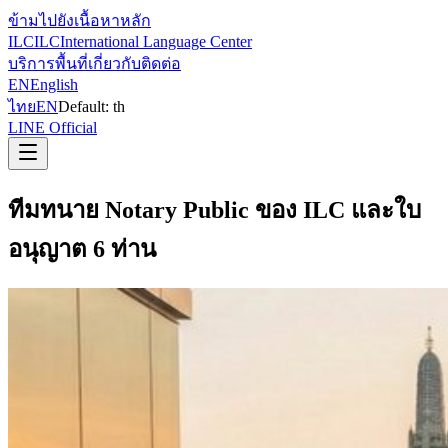
ข้ามไปยังเนื้อหาหลัก
ILC
ILC
International Language Center
บริการ
พื้นที่
เกี่ยวกับ
ติดต่อ
EN
English
ไทย
EN
Default:
th
LINE Official
ทีมทนาย Notary Public ของ ILC และใบ
อนุญาต 6 ท่าน