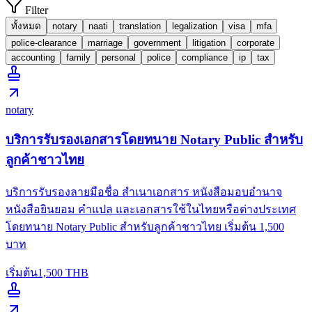
Filter
ทั้งหมด
notary
naati
translation
legalization
visa
mfa
police-clearance
marriage
government
litigation
corporate
accounting
family
personal
police
compliance
ip
tax
notary
บริการรับรองเอกสารโดยทนาย Notary Public สำหรับ
ลูกค้าชาวไทย
บริการรับรองลายมือชื่อ สำเนาเอกสาร หนังสือมอบอำนาจ
หนังสือยินยอม คำแปล และเอกสารใช้ในไทยหรือต่างประเทศ
โดยทนาย Notary Public สำหรับลูกค้าชาวไทย เริ่มต้น 1,500
บาท
เริ่มต้น
1,500
THB