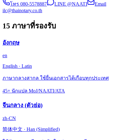
โทร
080-5578887
LINE @NAATI
Email
ilc@thainotary.co.th
15 ภาษาที่รองรับ
อังกฤษ
en
English
·
Latin
ภาษากลางสากล ใช้ยื่นเอกสารได้เกือบทุกประเทศ
45+ นักแปล MoJ/NAATI/ATA
จีนกลาง (ตัวย่อ)
zh-CN
简体中文
·
Han (Simplified)