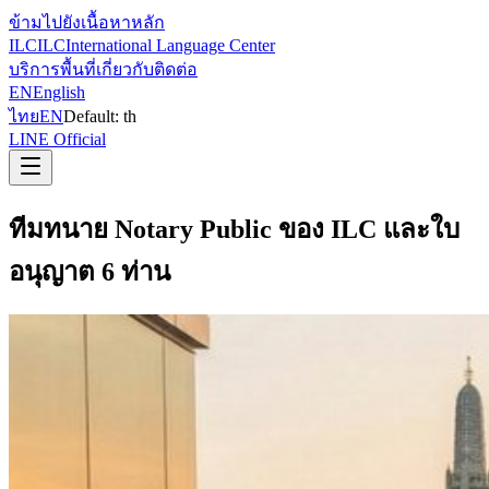
ข้ามไปยังเนื้อหาหลัก
ILC
ILC
International Language Center
บริการ
พื้นที่
เกี่ยวกับ
ติดต่อ
EN
English
ไทย
EN
Default:
th
LINE Official
ทีมทนาย Notary Public ของ ILC และใบ
อนุญาต 6 ท่าน