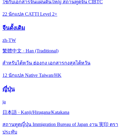
ใช้กับเอกสารจีนแผ่นดินใหญ่ สถานทูตจีน CIBTC
22 นักแปล CATTI Level 2+
จีนดั้งเดิม
zh-TW
繁體中文
·
Han (Traditional)
สำหรับไต้หวัน ฮ่องกง เอกสารกงสุลไต้หวัน
12 นักแปล Native Taiwan/HK
ญี่ปุ่น
ja
日本語
·
Kanji/Hiragana/Katakana
สถานทูตญี่ปุ่น Immigration Bureau of Japan งาน 実印 ตรา
ประทับ