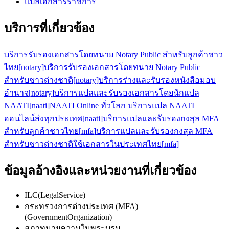
แปลเอกสารราชการ
บริการที่เกี่ยวข้อง
บริการรับรองเอกสารโดยทนาย Notary Public สำหรับลูกค้าชาว
ไทย
[
notary
]
บริการรับรองเอกสารโดยทนาย Notary Public
สำหรับชาวต่างชาติ
[
notary
]
บริการร่างและรับรองหนังสือมอบ
อำนาจ
[
notary
]
บริการแปลและรับรองเอกสารโดยนักแปล
NAATI
[
naati
]
NAATI Online ทั่วโลก บริการแปล NAATI
ออนไลน์ส่งทุกประเทศ
[
naati
]
บริการแปลและรับรองกงสุล MFA
สำหรับลูกค้าชาวไทย
[
mfa
]
บริการแปลและรับรองกงสุล MFA
สำหรับชาวต่างชาติใช้เอกสารในประเทศไทย
[
mfa
]
ข้อมูลอ้างอิงและหน่วยงานที่เกี่ยวข้อง
ILC
(
LegalService
)
กระทรวงการต่างประเทศ (MFA)
(
GovernmentOrganization
)
สภาทนายความในพระบรม