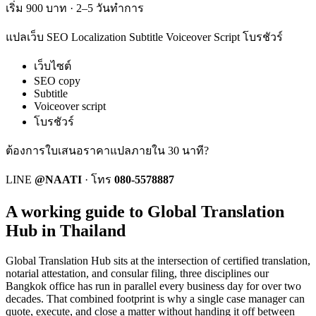
เริ่ม 900 บาท · 2–5 วันทำการ
แปลเว็บ SEO Localization Subtitle Voiceover Script โบรชัวร์
เว็บไซต์
SEO copy
Subtitle
Voiceover script
โบรชัวร์
ต้องการใบเสนอราคาแปลภายใน 30 นาที?
LINE
@NAATI
·
โทร
080-5578887
A working guide to Global Translation
Hub in Thailand
Global Translation Hub
sits at the intersection of certified translation,
notarial attestation, and consular filing, three disciplines our
Bangkok office has run in parallel every business day for over two
decades. That combined footprint is why a single case manager can
quote, execute, and close a matter without handing it off between