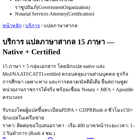
ราชูปถัมภ์
(
GovernmentOrganization
)
Notarial Services Attorney
(
Certification
)
หน้าหลัก
/
บริการ
/
แปลภาษาสากล
บริการ
แปลภาษาสากล 15 ภาษา
—
Native + Certified
15 ภาษา × 5 กลุ่มเอกสาร โดยนักแปล native และ
MoJ/NAATI/CATTI-certified ครอบคลุมงานส่วนบุคคล ธุรกิจ
การศึกษา เฉพาะทาง และการตลาด/มัลติมีเดีย ยื่นสถานทูต/
หน่วยงานราชการได้จริง พร้อมเชื่อม Notary + MFA + Apostille
ครบวงจร
รับรองโดยผู้แปลขึ้นทะเบียน
PDPA + GDPR
Rush 4 ชั่วโมง
150+
นักแปลในเครือข่าย
ราคา: ติดต่อขอใบเสนอราคา
· เริ่ม 400 บาท/หน้า
ระยะเวลา
:
1–
3 วันทำการ (Rush 4 ชม.)