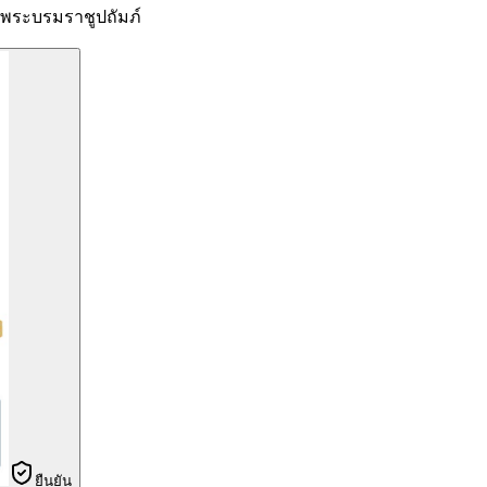
ระบรมราชูปถัมภ์
ยืนยัน