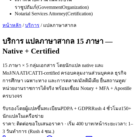
ราชูปถัมภ์
(
GovernmentOrganization
)
Notarial Services Attorney
(
Certification
)
หน้าหลัก
/
บริการ
/
แปลภาษาสากล
บริการ
แปลภาษาสากล 15 ภาษา
—
Native + Certified
15 ภาษา × 5 กลุ่มเอกสาร โดยนักแปล native และ
MoJ/NAATI/CATTI-certified ครอบคลุมงานส่วนบุคคล ธุรกิจ
การศึกษา เฉพาะทาง และการตลาด/มัลติมีเดีย ยื่นสถานทูต/
หน่วยงานราชการได้จริง พร้อมเชื่อม Notary + MFA + Apostille
ครบวงจร
รับรองโดยผู้แปลขึ้นทะเบียน
PDPA + GDPR
Rush 4 ชั่วโมง
150+
นักแปลในเครือข่าย
ราคา: ติดต่อขอใบเสนอราคา
· เริ่ม 400 บาท/หน้า
ระยะเวลา
:
1–
3 วันทำการ (Rush 4 ชม.)