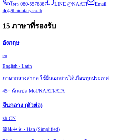
โทร
080-5578887
LINE @NAATI
Email
ilc@thainotary.co.th
15 ภาษาที่รองรับ
อังกฤษ
en
English
·
Latin
ภาษากลางสากล ใช้ยื่นเอกสารได้เกือบทุกประเทศ
45+ นักแปล MoJ/NAATI/ATA
จีนกลาง (ตัวย่อ)
zh-CN
简体中文
·
Han (Simplified)