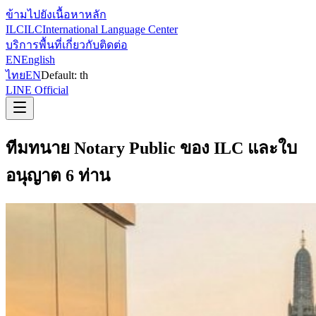
ข้ามไปยังเนื้อหาหลัก
ILC
ILC
International Language Center
บริการ
พื้นที่
เกี่ยวกับ
ติดต่อ
EN
English
ไทย
EN
Default:
th
LINE Official
ทีมทนาย Notary Public ของ ILC และใบ
อนุญาต 6 ท่าน