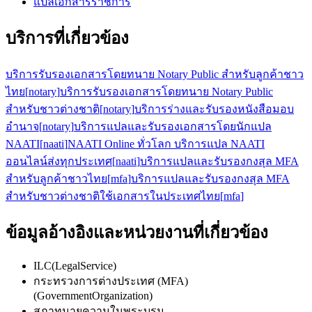
แปลเอกสารราชการ
บริการที่เกี่ยวข้อง
บริการรับรองเอกสารโดยทนาย Notary Public สำหรับลูกค้าชาว
ไทย
[
notary
]
บริการรับรองเอกสารโดยทนาย Notary Public
สำหรับชาวต่างชาติ
[
notary
]
บริการร่างและรับรองหนังสือมอบ
อำนาจ
[
notary
]
บริการแปลและรับรองเอกสารโดยนักแปล
NAATI
[
naati
]
NAATI Online ทั่วโลก บริการแปล NAATI
ออนไลน์ส่งทุกประเทศ
[
naati
]
บริการแปลและรับรองกงสุล MFA
สำหรับลูกค้าชาวไทย
[
mfa
]
บริการแปลและรับรองกงสุล MFA
สำหรับชาวต่างชาติใช้เอกสารในประเทศไทย
[
mfa
]
ข้อมูลอ้างอิงและหน่วยงานที่เกี่ยวข้อง
ILC
(
LegalService
)
กระทรวงการต่างประเทศ (MFA)
(
GovernmentOrganization
)
สภาทนายความในพระบรม