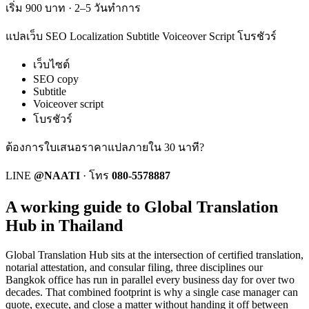
เริ่ม 900 บาท · 2–5 วันทำการ
แปลเว็บ SEO Localization Subtitle Voiceover Script โบรชัวร์
เว็บไซต์
SEO copy
Subtitle
Voiceover script
โบรชัวร์
ต้องการใบเสนอราคาแปลภายใน 30 นาที?
LINE
@NAATI
·
โทร
080-5578887
A working guide to Global Translation
Hub in Thailand
Global Translation Hub
sits at the intersection of certified translation,
notarial attestation, and consular filing, three disciplines our
Bangkok office has run in parallel every business day for over two
decades. That combined footprint is why a single case manager can
quote, execute, and close a matter without handing it off between