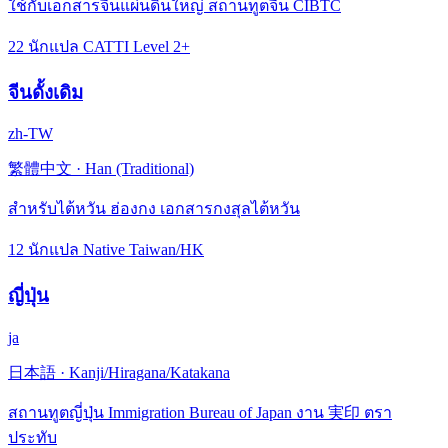
ใช้กับเอกสารจีนแผ่นดินใหญ่ สถานทูตจีน CIBTC
22 นักแปล CATTI Level 2+
จีนดั้งเดิม
zh-TW
繁體中文
·
Han (Traditional)
สำหรับไต้หวัน ฮ่องกง เอกสารกงสุลไต้หวัน
12 นักแปล Native Taiwan/HK
ญี่ปุ่น
ja
日本語
·
Kanji/Hiragana/Katakana
สถานทูตญี่ปุ่น Immigration Bureau of Japan งาน 実印 ตรา
ประทับ