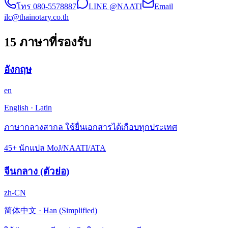
โทร
080-5578887
LINE @NAATI
Email
ilc@thainotary.co.th
15 ภาษาที่รองรับ
อังกฤษ
en
English
·
Latin
ภาษากลางสากล ใช้ยื่นเอกสารได้เกือบทุกประเทศ
45+ นักแปล MoJ/NAATI/ATA
จีนกลาง (ตัวย่อ)
zh-CN
简体中文
·
Han (Simplified)