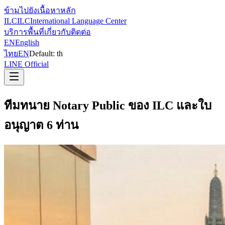
ข้ามไปยังเนื้อหาหลัก
ILC
ILC
International Language Center
บริการ
พื้นที่
เกี่ยวกับ
ติดต่อ
EN
English
ไทย
EN
Default:
th
LINE Official
ทีมทนาย Notary Public ของ ILC และใบ
อนุญาต 6 ท่าน