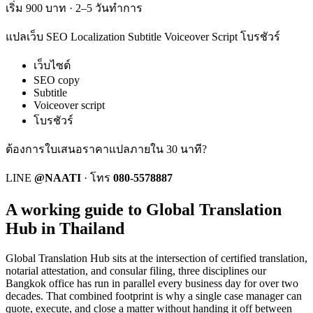
เริ่ม 900 บาท · 2–5 วันทำการ
แปลเว็บ SEO Localization Subtitle Voiceover Script โบรชัวร์
เว็บไซต์
SEO copy
Subtitle
Voiceover script
โบรชัวร์
ต้องการใบเสนอราคาแปลภายใน 30 นาที?
LINE
@NAATI
·
โทร
080-5578887
A working guide to Global Translation
Hub in Thailand
Global Translation Hub
sits at the intersection of certified translation,
notarial attestation, and consular filing, three disciplines our
Bangkok office has run in parallel every business day for over two
decades. That combined footprint is why a single case manager can
quote, execute, and close a matter without handing it off between