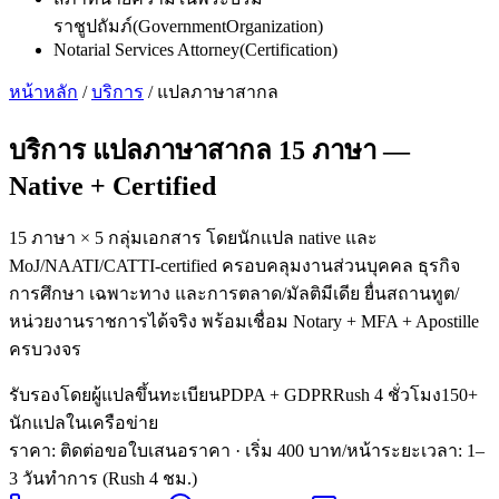
ราชูปถัมภ์
(
GovernmentOrganization
)
Notarial Services Attorney
(
Certification
)
หน้าหลัก
/
บริการ
/
แปลภาษาสากล
บริการ
แปลภาษาสากล 15 ภาษา
—
Native + Certified
15 ภาษา × 5 กลุ่มเอกสาร โดยนักแปล native และ
MoJ/NAATI/CATTI-certified ครอบคลุมงานส่วนบุคคล ธุรกิจ
การศึกษา เฉพาะทาง และการตลาด/มัลติมีเดีย ยื่นสถานทูต/
หน่วยงานราชการได้จริง พร้อมเชื่อม Notary + MFA + Apostille
ครบวงจร
รับรองโดยผู้แปลขึ้นทะเบียน
PDPA + GDPR
Rush 4 ชั่วโมง
150+
นักแปลในเครือข่าย
ราคา: ติดต่อขอใบเสนอราคา
· เริ่ม 400 บาท/หน้า
ระยะเวลา
:
1–
3 วันทำการ (Rush 4 ชม.)