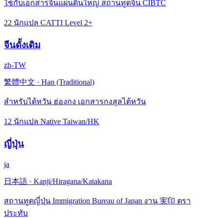
ใช้กับเอกสารจีนแผ่นดินใหญ่ สถานทูตจีน CIBTC
22 นักแปล CATTI Level 2+
จีนดั้งเดิม
zh-TW
繁體中文
·
Han (Traditional)
สำหรับไต้หวัน ฮ่องกง เอกสารกงสุลไต้หวัน
12 นักแปล Native Taiwan/HK
ญี่ปุ่น
ja
日本語
·
Kanji/Hiragana/Katakana
สถานทูตญี่ปุ่น Immigration Bureau of Japan งาน 実印 ตรา
ประทับ