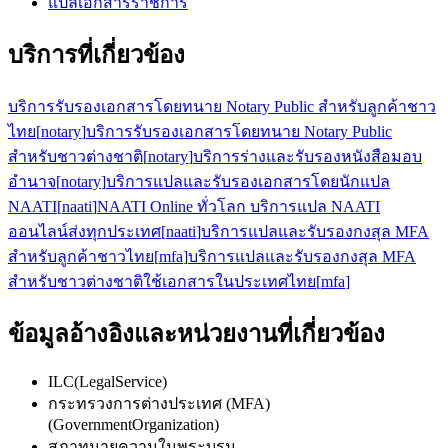
แปลเอกสารราชการ
บริการที่เกี่ยวข้อง
บริการรับรองเอกสารโดยทนาย Notary Public สำหรับลูกค้าชาว
ไทย
[
notary
]
บริการรับรองเอกสารโดยทนาย Notary Public
สำหรับชาวต่างชาติ
[
notary
]
บริการร่างและรับรองหนังสือมอบ
อำนาจ
[
notary
]
บริการแปลและรับรองเอกสารโดยนักแปล
NAATI
[
naati
]
NAATI Online ทั่วโลก บริการแปล NAATI
ออนไลน์ส่งทุกประเทศ
[
naati
]
บริการแปลและรับรองกงสุล MFA
สำหรับลูกค้าชาวไทย
[
mfa
]
บริการแปลและรับรองกงสุล MFA
สำหรับชาวต่างชาติใช้เอกสารในประเทศไทย
[
mfa
]
ข้อมูลอ้างอิงและหน่วยงานที่เกี่ยวข้อง
ILC
(
LegalService
)
กระทรวงการต่างประเทศ (MFA)
(
GovernmentOrganization
)
สภาทนายความในพระบรม