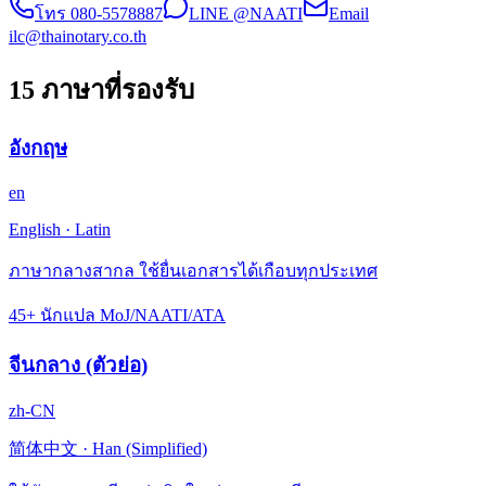
โทร
080-5578887
LINE @NAATI
Email
ilc@thainotary.co.th
15 ภาษาที่รองรับ
อังกฤษ
en
English
·
Latin
ภาษากลางสากล ใช้ยื่นเอกสารได้เกือบทุกประเทศ
45+ นักแปล MoJ/NAATI/ATA
จีนกลาง (ตัวย่อ)
zh-CN
简体中文
·
Han (Simplified)