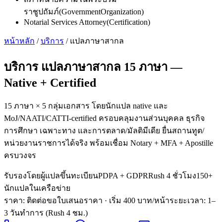
ราชูปถัมภ์
(
GovernmentOrganization
)
Notarial Services Attorney
(
Certification
)
หน้าหลัก
/
บริการ
/
แปลภาษาสากล
บริการ
แปลภาษาสากล 15 ภาษา
—
Native + Certified
15 ภาษา × 5 กลุ่มเอกสาร โดยนักแปล native และ
MoJ/NAATI/CATTI-certified ครอบคลุมงานส่วนบุคคล ธุรกิจ
การศึกษา เฉพาะทาง และการตลาด/มัลติมีเดีย ยื่นสถานทูต/
หน่วยงานราชการได้จริง พร้อมเชื่อม Notary + MFA + Apostille
ครบวงจร
รับรองโดยผู้แปลขึ้นทะเบียน
PDPA + GDPR
Rush 4 ชั่วโมง
150+
นักแปลในเครือข่าย
ราคา: ติดต่อขอใบเสนอราคา
· เริ่ม 400 บาท/หน้า
ระยะเวลา
:
1–
3 วันทำการ (Rush 4 ชม.)