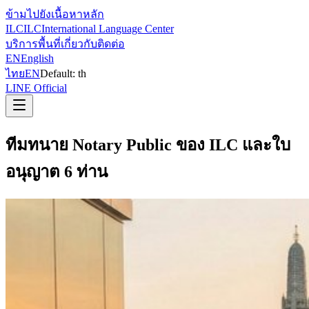
ข้ามไปยังเนื้อหาหลัก
ILC
ILC
International Language Center
บริการ
พื้นที่
เกี่ยวกับ
ติดต่อ
EN
English
ไทย
EN
Default:
th
LINE Official
ทีมทนาย Notary Public ของ ILC และใบ
อนุญาต 6 ท่าน