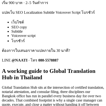
เริ่ม 900 บาท · 2–5 วันทำการ
แปลเว็บ SEO Localization Subtitle Voiceover Script โบรชัวร์
เว็บไซต์
SEO copy
Subtitle
Voiceover script
โบรชัวร์
ต้องการใบเสนอราคาแปลภายใน 30 นาที?
LINE
@NAATI
·
โทร
080-5578887
A working guide to Global Translation
Hub in Thailand
Global Translation Hub
sits at the intersection of certified translation,
notarial attestation, and consular filing, three disciplines our
Bangkok office has run in parallel every business day for over two
decades. That combined footprint is why a single case manager can
quote, execute, and close a matter without handing it off between