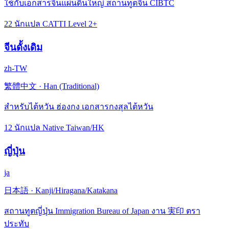
ใช้กับเอกสารจีนแผ่นดินใหญ่ สถานทูตจีน CIBTC
22 นักแปล CATTI Level 2+
จีนดั้งเดิม
zh-TW
繁體中文
·
Han (Traditional)
สำหรับไต้หวัน ฮ่องกง เอกสารกงสุลไต้หวัน
12 นักแปล Native Taiwan/HK
ญี่ปุ่น
ja
日本語
·
Kanji/Hiragana/Katakana
สถานทูตญี่ปุ่น Immigration Bureau of Japan งาน 実印 ตรา
ประทับ