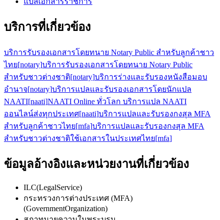
แปลเอกสารราชการ
บริการที่เกี่ยวข้อง
บริการรับรองเอกสารโดยทนาย Notary Public สำหรับลูกค้าชาว
ไทย
[
notary
]
บริการรับรองเอกสารโดยทนาย Notary Public
สำหรับชาวต่างชาติ
[
notary
]
บริการร่างและรับรองหนังสือมอบ
อำนาจ
[
notary
]
บริการแปลและรับรองเอกสารโดยนักแปล
NAATI
[
naati
]
NAATI Online ทั่วโลก บริการแปล NAATI
ออนไลน์ส่งทุกประเทศ
[
naati
]
บริการแปลและรับรองกงสุล MFA
สำหรับลูกค้าชาวไทย
[
mfa
]
บริการแปลและรับรองกงสุล MFA
สำหรับชาวต่างชาติใช้เอกสารในประเทศไทย
[
mfa
]
ข้อมูลอ้างอิงและหน่วยงานที่เกี่ยวข้อง
ILC
(
LegalService
)
กระทรวงการต่างประเทศ (MFA)
(
GovernmentOrganization
)
สภาทนายความในพระบรม