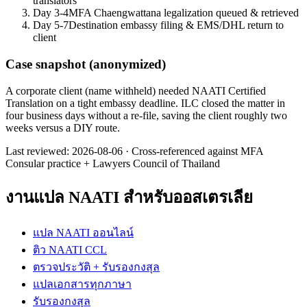
translators
Day 3-4
MFA Chaengwattana legalization queued & retrieved
Day 5-7
Destination embassy filing & EMS/DHL return to
client
Case snapshot (anonymized)
A corporate client (name withheld) needed NAATI Certified
Translation on a tight embassy deadline. ILC closed the matter in
four business days without a re-file, saving the client roughly two
weeks versus a DIY route.
Last reviewed:
2026-08-06
·
Cross-referenced against MFA
Consular practice + Lawyers Council of Thailand
งานแปล NAATI สำหรับออสเตรเลีย
แปล NAATI ออนไลน์
ติว NAATI CCL
ตรวจประวัติ + รับรองกงสุล
แปลเอกสารทุกภาษา
รับรองกงสุล