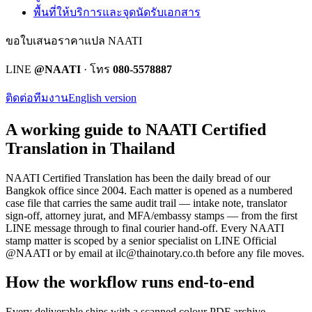
พื้นที่ให้บริการและจุดนัดรับเอกสาร
ขอใบเสนอราคาแปล NAATI
LINE
@NAATI
· โทร
080-5578887
ติดต่อทีมงาน
English version
A working guide to NAATI Certified
Translation in Thailand
NAATI Certified Translation
has been the daily bread of our
Bangkok office since 2004. Each matter is opened as a numbered
case file that carries the same audit trail — intake note, translator
sign-off, attorney jurat, and MFA/embassy stamps — from the first
LINE message through to final courier hand-off.
Every
NAATI
stamp
matter is scoped by a senior specialist on LINE Official
@NAATI or by email at
ilc@thainotary.co.th
before any file moves.
How the workflow runs end-to-end
Every deliverable ships with a scanned colour PDF archive