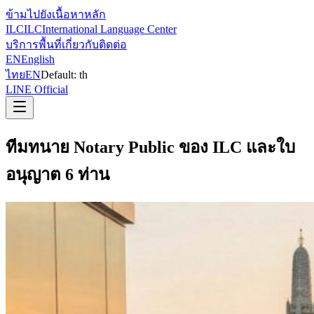
ข้ามไปยังเนื้อหาหลัก
ILC
ILC
International Language Center
บริการ
พื้นที่
เกี่ยวกับ
ติดต่อ
EN
English
ไทย
EN
Default:
th
LINE Official
ทีมทนาย Notary Public ของ ILC และใบ
อนุญาต 6 ท่าน