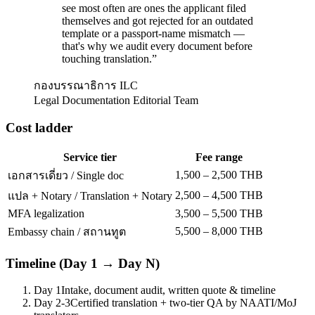
see most often are ones the applicant filed
themselves and got rejected for an outdated
template or a passport-name mismatch —
that's why we audit every document before
touching translation.
”
กองบรรณาธิการ ILC
Legal Documentation Editorial Team
Cost ladder
Service tier
Fee range
1,500 – 2,500 THB
เอกสารเดี่ยว / Single doc
2,500 – 4,500 THB
แปล + Notary / Translation + Notary
MFA legalization
3,500 – 5,500 THB
5,500 – 8,000 THB
Embassy chain / สถานทูต
Timeline (Day 1 → Day N)
Day 1
Intake, document audit, written quote & timeline
Day 2-3
Certified translation + two-tier QA by NAATI/MoJ