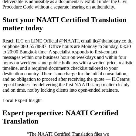
deliverable is admissible as a documentary exhibit under the Civil
Procedure Code without a separate hearing on authenticity.
Start your
NAATI Certified Translation
matter today
Reach
ILC
on LINE Official @NAATI, email
ilc@thainotary.co.th
,
or phone
080-5578887
. Office hours are Monday to Sunday, 08:30
to 20:00 Bangkok time. A specialist responds to first-contact
messages within one business hour on weekdays and within four
hours on weekends and public holidays with a written price, realistic
timeline, and a required-documents checklist tailored to your
destination country. There is no charge for the initial consultation,
and no obligation to proceed after receiving the quote —
ILC
earns
repeat business by delivering the first
NAATI stamp
matter cleanly
and on time, not by locking clients into open-ended retainers.
Local Expert Insight
Expert perspective: NAATI Certified
Translation
“
The NAATI Certified Translation files we