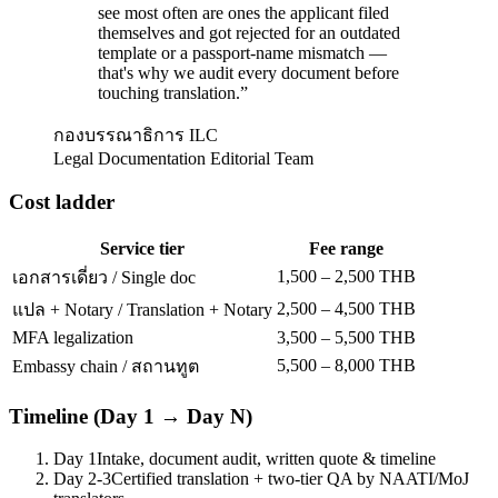
see most often are ones the applicant filed
themselves and got rejected for an outdated
template or a passport-name mismatch —
that's why we audit every document before
touching translation.
”
กองบรรณาธิการ ILC
Legal Documentation Editorial Team
Cost ladder
Service tier
Fee range
1,500 – 2,500 THB
เอกสารเดี่ยว / Single doc
2,500 – 4,500 THB
แปล + Notary / Translation + Notary
MFA legalization
3,500 – 5,500 THB
5,500 – 8,000 THB
Embassy chain / สถานทูต
Timeline (Day 1 → Day N)
Day 1
Intake, document audit, written quote & timeline
Day 2-3
Certified translation + two-tier QA by NAATI/MoJ