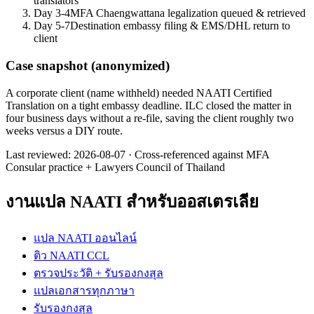
translators
Day 3-4
MFA Chaengwattana legalization queued & retrieved
Day 5-7
Destination embassy filing & EMS/DHL return to
client
Case snapshot (anonymized)
A corporate client (name withheld) needed NAATI Certified
Translation on a tight embassy deadline. ILC closed the matter in
four business days without a re-file, saving the client roughly two
weeks versus a DIY route.
Last reviewed:
2026-08-07
·
Cross-referenced against MFA
Consular practice + Lawyers Council of Thailand
งานแปล NAATI สำหรับออสเตรเลีย
แปล NAATI ออนไลน์
ติว NAATI CCL
ตรวจประวัติ + รับรองกงสุล
แปลเอกสารทุกภาษา
รับรองกงสุล