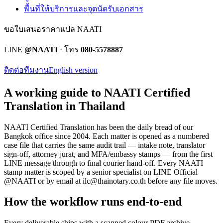
พื้นที่ให้บริการและจุดนัดรับเอกสาร
ขอใบเสนอราคาแปล NAATI
LINE
@NAATI
· โทร
080-5578887
ติดต่อทีมงาน
English version
A working guide to NAATI Certified
Translation in Thailand
NAATI Certified Translation
has been the daily bread of our
Bangkok office since 2004. Each matter is opened as a numbered
case file that carries the same audit trail — intake note, translator
sign-off, attorney jurat, and MFA/embassy stamps — from the first
LINE message through to final courier hand-off.
Every
NAATI
stamp
matter is scoped by a senior specialist on LINE Official
@NAATI or by email at
ilc@thainotary.co.th
before any file moves.
How the workflow runs end-to-end
Every deliverable ships with a scanned colour PDF archive