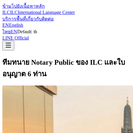
ข้ามไปยังเนื้อหาหลัก
ILC
ILC
International Language Center
บริการ
พื้นที่
เกี่ยวกับ
ติดต่อ
EN
English
ไทย
EN
Default:
th
LINE Official
ทีมทนาย Notary Public ของ ILC และใบ
อนุญาต 6 ท่าน