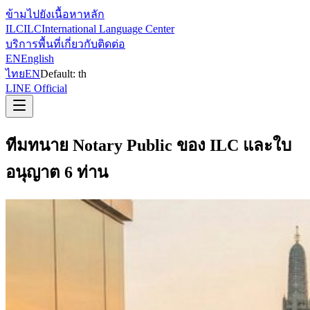
ข้ามไปยังเนื้อหาหลัก
ILC
ILC
International Language Center
บริการ
พื้นที่
เกี่ยวกับ
ติดต่อ
EN
English
ไทย
EN
Default:
th
LINE Official
ทีมทนาย Notary Public ของ ILC และใบ
อนุญาต 6 ท่าน