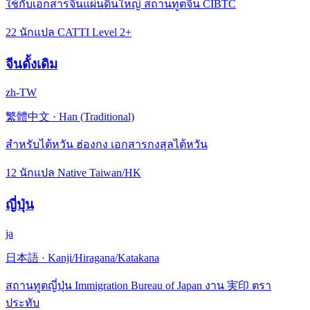
ใช้กับเอกสารจีนแผ่นดินใหญ่ สถานทูตจีน CIBTC
22 นักแปล CATTI Level 2+
จีนดั้งเดิม
zh-TW
繁體中文
·
Han (Traditional)
สำหรับไต้หวัน ฮ่องกง เอกสารกงสุลไต้หวัน
12 นักแปล Native Taiwan/HK
ญี่ปุ่น
ja
日本語
·
Kanji/Hiragana/Katakana
สถานทูตญี่ปุ่น Immigration Bureau of Japan งาน 実印 ตรา
ประทับ