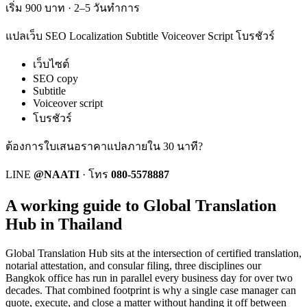
เริ่ม 900 บาท · 2–5 วันทำการ
แปลเว็บ SEO Localization Subtitle Voiceover Script โบรชัวร์
เว็บไซต์
SEO copy
Subtitle
Voiceover script
โบรชัวร์
ต้องการใบเสนอราคาแปลภายใน 30 นาที?
LINE
@NAATI
·
โทร
080-5578887
A working guide to Global Translation
Hub in Thailand
Global Translation Hub
sits at the intersection of certified translation,
notarial attestation, and consular filing, three disciplines our
Bangkok office has run in parallel every business day for over two
decades. That combined footprint is why a single case manager can
quote, execute, and close a matter without handing it off between