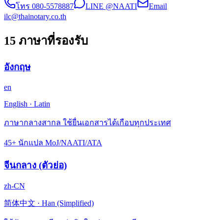
โทร
080-5578887
LINE @NAATI
Email
ilc@thainotary.co.th
15 ภาษาที่รองรับ
อังกฤษ
en
English
·
Latin
ภาษากลางสากล ใช้ยื่นเอกสารได้เกือบทุกประเทศ
45+ นักแปล MoJ/NAATI/ATA
จีนกลาง (ตัวย่อ)
zh-CN
简体中文
·
Han (Simplified)