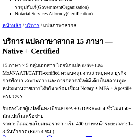
ราชูปถัมภ์
(
GovernmentOrganization
)
Notarial Services Attorney
(
Certification
)
หน้าหลัก
/
บริการ
/
แปลภาษาสากล
บริการ
แปลภาษาสากล 15 ภาษา
—
Native + Certified
15 ภาษา × 5 กลุ่มเอกสาร โดยนักแปล native และ
MoJ/NAATI/CATTI-certified ครอบคลุมงานส่วนบุคคล ธุรกิจ
การศึกษา เฉพาะทาง และการตลาด/มัลติมีเดีย ยื่นสถานทูต/
หน่วยงานราชการได้จริง พร้อมเชื่อม Notary + MFA + Apostille
ครบวงจร
รับรองโดยผู้แปลขึ้นทะเบียน
PDPA + GDPR
Rush 4 ชั่วโมง
150+
นักแปลในเครือข่าย
ราคา: ติดต่อขอใบเสนอราคา
· เริ่ม 400 บาท/หน้า
ระยะเวลา
:
1–
3 วันทำการ (Rush 4 ชม.)