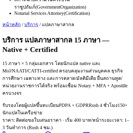
ราชูปถัมภ์
(
GovernmentOrganization
)
Notarial Services Attorney
(
Certification
)
หน้าหลัก
/
บริการ
/
แปลภาษาสากล
บริการ
แปลภาษาสากล 15 ภาษา
—
Native + Certified
15 ภาษา × 5 กลุ่มเอกสาร โดยนักแปล native และ
MoJ/NAATI/CATTI-certified ครอบคลุมงานส่วนบุคคล ธุรกิจ
การศึกษา เฉพาะทาง และการตลาด/มัลติมีเดีย ยื่นสถานทูต/
หน่วยงานราชการได้จริง พร้อมเชื่อม Notary + MFA + Apostille
ครบวงจร
รับรองโดยผู้แปลขึ้นทะเบียน
PDPA + GDPR
Rush 4 ชั่วโมง
150+
นักแปลในเครือข่าย
ราคา: ติดต่อขอใบเสนอราคา
· เริ่ม 400 บาท/หน้า
ระยะเวลา
:
1–
3 วันทำการ (Rush 4 ชม.)