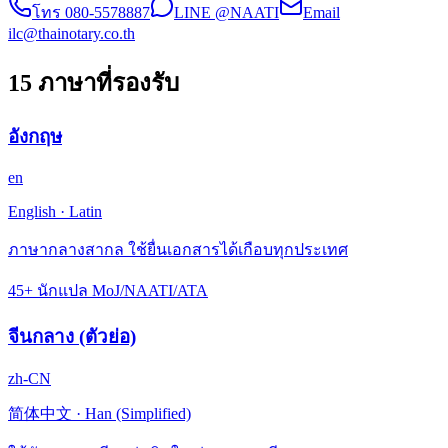
โทร
080-5578887
LINE @NAATI
Email
ilc@thainotary.co.th
15 ภาษาที่รองรับ
อังกฤษ
en
English
·
Latin
ภาษากลางสากล ใช้ยื่นเอกสารได้เกือบทุกประเทศ
45+ นักแปล MoJ/NAATI/ATA
จีนกลาง (ตัวย่อ)
zh-CN
简体中文
·
Han (Simplified)