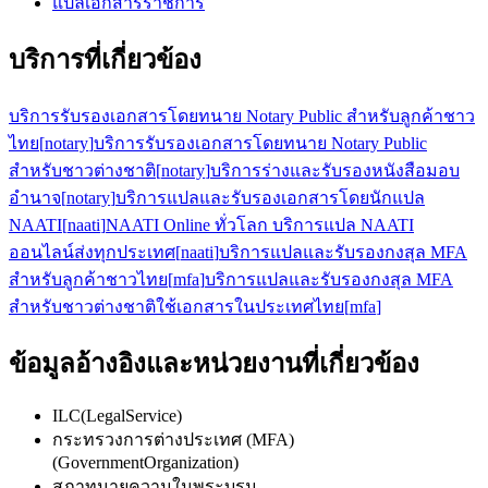
แปลเอกสารราชการ
บริการที่เกี่ยวข้อง
บริการรับรองเอกสารโดยทนาย Notary Public สำหรับลูกค้าชาว
ไทย
[
notary
]
บริการรับรองเอกสารโดยทนาย Notary Public
สำหรับชาวต่างชาติ
[
notary
]
บริการร่างและรับรองหนังสือมอบ
อำนาจ
[
notary
]
บริการแปลและรับรองเอกสารโดยนักแปล
NAATI
[
naati
]
NAATI Online ทั่วโลก บริการแปล NAATI
ออนไลน์ส่งทุกประเทศ
[
naati
]
บริการแปลและรับรองกงสุล MFA
สำหรับลูกค้าชาวไทย
[
mfa
]
บริการแปลและรับรองกงสุล MFA
สำหรับชาวต่างชาติใช้เอกสารในประเทศไทย
[
mfa
]
ข้อมูลอ้างอิงและหน่วยงานที่เกี่ยวข้อง
ILC
(
LegalService
)
กระทรวงการต่างประเทศ (MFA)
(
GovernmentOrganization
)
สภาทนายความในพระบรม