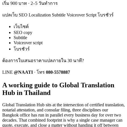
เริ่ม 900 บาท · 2–5 วันทำการ
แปลเว็บ SEO Localization Subtitle Voiceover Script โบรชัวร์
เว็บไซต์
SEO copy
Subtitle
Voiceover script
โบรชัวร์
ต้องการใบเสนอราคาแปลภายใน 30 นาที?
LINE
@NAATI
·
โทร
080-5578887
A working guide to Global Translation
Hub in Thailand
Global Translation Hub
sits at the intersection of certified translation,
notarial attestation, and consular filing, three disciplines our
Bangkok office has run in parallel every business day for over two
decades. That combined footprint is why a single case manager can
quote, execute, and close a matter without handing it off between