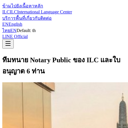
ข้ามไปยังเนื้อหาหลัก
ILC
ILC
International Language Center
บริการ
พื้นที่
เกี่ยวกับ
ติดต่อ
EN
English
ไทย
EN
Default:
th
LINE Official
ทีมทนาย Notary Public ของ ILC และใบ
อนุญาต 6 ท่าน