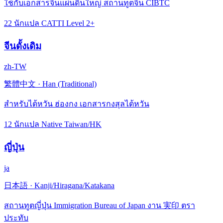
ใช้กับเอกสารจีนแผ่นดินใหญ่ สถานทูตจีน CIBTC
22 นักแปล CATTI Level 2+
จีนดั้งเดิม
zh-TW
繁體中文
·
Han (Traditional)
สำหรับไต้หวัน ฮ่องกง เอกสารกงสุลไต้หวัน
12 นักแปล Native Taiwan/HK
ญี่ปุ่น
ja
日本語
·
Kanji/Hiragana/Katakana
สถานทูตญี่ปุ่น Immigration Bureau of Japan งาน 実印 ตรา
ประทับ