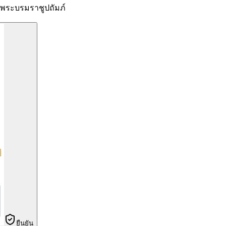
ระบรมราชูปถัมภ์
ยืนยัน