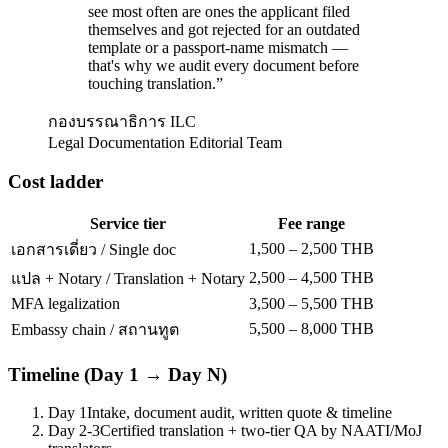
see most often are ones the applicant filed
themselves and got rejected for an outdated
template or a passport-name mismatch —
that's why we audit every document before
touching translation.
”
กองบรรณาธิการ ILC
Legal Documentation Editorial Team
Cost ladder
Service tier
Fee range
1,500 – 2,500 THB
เอกสารเดี่ยว / Single doc
2,500 – 4,500 THB
แปล + Notary / Translation + Notary
MFA legalization
3,500 – 5,500 THB
5,500 – 8,000 THB
Embassy chain / สถานทูต
Timeline (Day 1 → Day N)
Day 1
Intake, document audit, written quote & timeline
Day 2-3
Certified translation + two-tier QA by NAATI/MoJ