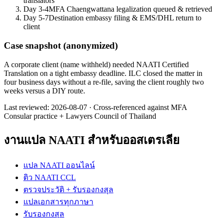
translators
Day 3-4
MFA Chaengwattana legalization queued & retrieved
Day 5-7
Destination embassy filing & EMS/DHL return to
client
Case snapshot (anonymized)
A corporate client (name withheld) needed NAATI Certified
Translation on a tight embassy deadline. ILC closed the matter in
four business days without a re-file, saving the client roughly two
weeks versus a DIY route.
Last reviewed:
2026-08-07
·
Cross-referenced against MFA
Consular practice + Lawyers Council of Thailand
งานแปล NAATI สำหรับออสเตรเลีย
แปล NAATI ออนไลน์
ติว NAATI CCL
ตรวจประวัติ + รับรองกงสุล
แปลเอกสารทุกภาษา
รับรองกงสุล