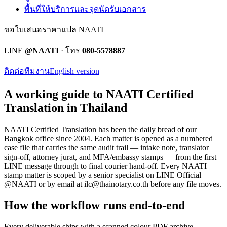
พื้นที่ให้บริการและจุดนัดรับเอกสาร
ขอใบเสนอราคาแปล NAATI
LINE
@NAATI
· โทร
080-5578887
ติดต่อทีมงาน
English version
A working guide to NAATI Certified
Translation in Thailand
NAATI Certified Translation
has been the daily bread of our
Bangkok office since 2004. Each matter is opened as a numbered
case file that carries the same audit trail — intake note, translator
sign-off, attorney jurat, and MFA/embassy stamps — from the first
LINE message through to final courier hand-off.
Every
NAATI
stamp
matter is scoped by a senior specialist on LINE Official
@NAATI or by email at
ilc@thainotary.co.th
before any file moves.
How the workflow runs end-to-end
Every deliverable ships with a scanned colour PDF archive