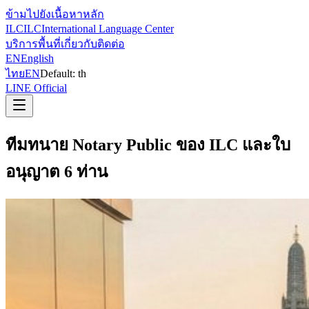
ข้ามไปยังเนื้อหาหลัก
ILC
ILC
International Language Center
บริการ
พื้นที่
เกี่ยวกับ
ติดต่อ
EN
English
ไทย
EN
Default:
th
LINE Official
ทีมทนาย Notary Public ของ ILC และใบ
อนุญาต 6 ท่าน