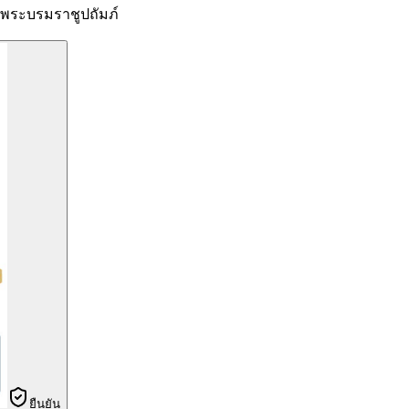
ระบรมราชูปถัมภ์
ยืนยัน