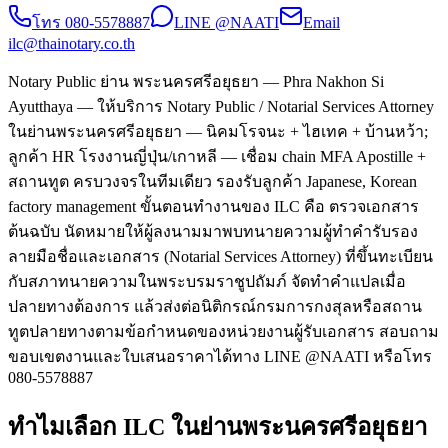
โทร
080-5578887
LINE @NAATI
Email
ilc@thainotary.co.th
Notary Public ย่าน พระนครศรีอยุธยา — Phra Nakhon Si
Ayutthaya — ให้บริการ Notary Public / Notarial Services Attorney
ในย่านพระนครศรีอยุธยา — นิคมโรจนะ + ไฮเทค + บ้านหว้า;
ลูกค้า HR โรงงานญี่ปุ่น/เกาหลี — เชื่อม chain MFA Apostille +
สถานทูต ครบวงจรในทีมเดียว รองรับลูกค้า Japanese, Korean
factory management ขั้นตอนทำงานของ ILC คือ ตรวจเอกสาร
ต้นฉบับ นัดหมายให้ผู้ลงนามมาพบทนายความผู้ทำคำรับรอง
ลายมือชื่อและเอกสาร (Notarial Services Attorney) ที่ขึ้นทะเบียน
กับสภาทนายความในพระบรมราชูปถัมภ์ จัดทำคำแปลเมื่อ
ปลายทางต้องการ แล้วส่งต่อนิติกรณ์กรมการกงสุลหรือสถาน
ทูตปลายทางตามข้อกำหนดของหน่วยงานผู้รับเอกสาร สอบถาม
ขอบเขตงานและใบเสนอราคาได้ทาง LINE @NAATI หรือโทร
080-5578887
ทำไมเลือก ILC ในย่านพระนครศรีอยุธยา