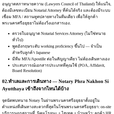
อนุญาตสภาทนายความ (Lawyers Council of Thailand) ให้แน่ใจ,
ต้องมีเลขทะเบียน Notarial Attorney ที่ค้นได้จริง และต้องมีระบบ
เชื่อม MFA / สถานทูตปลายทางในทีมเดียว เพื่อให้ลูกค้า
พระนครศรีอยุธยาไม่ต้องวิ่งเอกสารเอง.
ตรวจใบอนุญาต Notarial Services Attorney (ไม่ใช่ทนาย
ทั่วไป)
พูดอังกฤษระดับ working proficiency ขึ้นไป — จำเป็น
สำหรับลูกค้า Japanese
มีทีม MFA/Apostille ต่อในสัญญาเดียว ไม่ต้องเดินทางเอง
ประสบการณ์เอกสารประเภทที่คุณใช้ (POA, Affidavit,
Board Resolution)
02
.
ทำเลและการเดินทาง — Notary Phra Nakhon Si
Ayutthaya เข้าถึงจากไหนได้บ้าง
จุดนัดพบทนาย Notary ในย่านพระนครศรีอยุธยาตั้งอยู่ใน
ตำแหน่งที่เดินทางสะดวกที่สุดในโซนพระนครศรีอยุธยา: on-site
บริการนอกสถานที่. นิคมโรจนะ + ไฮเทค + บ้านหว้า; ลูกค้า HR