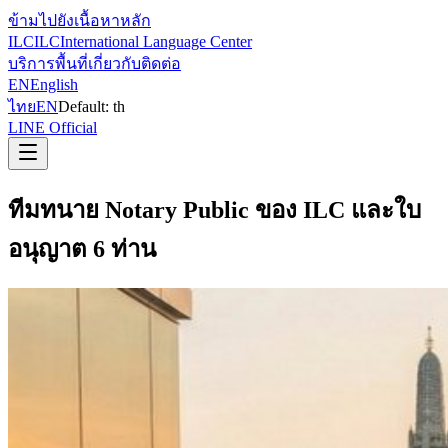
ข้ามไปยังเนื้อหาหลัก
ILC
ILC
International Language Center
บริการ
พื้นที่
เกี่ยวกับ
ติดต่อ
EN
English
ไทย
EN
Default:
th
LINE Official
ทีมทนาย Notary Public ของ ILC และใบ
อนุญาต 6 ท่าน